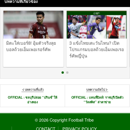
บทความที่เกี่ยวข้อง
มิตะใส่เบอร์8! อุ้มตัวจริงลุย
3 แข้งไทยเตะวันไหน? เปิด
บอลถ้วยเอ็มเพอเรอร์คัพ
โปรแกรมบอลถ้วยเอ็มเพอเรอ
ร์คัพญี่ปุ่น
บทความที่แล้ว
บทความถัดไป
OFFICIAL : ชลบุรีปล่อย “ปรินซ์”ให้
OFFICIAL : แทนที่บิลล์! ราชบุรีเปิดตัว
อ่างทอง
“วัลสคิส” ล่าตาข่าย
© 2026 Copyright Football Tribe
CONTACT
PRIVACY POLICY