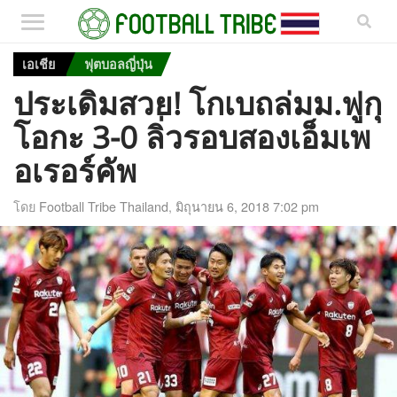
เอเชีย
ฟุตบอลญี่ปุ่น
ประเดิมสวย! โกเบถล่มม.ฟูกุ
โอกะ 3-0 ลิ่วรอบสองเอ็มเพ
อเรอร์คัพ
โดย
Football Tribe Thailand
,
มิถุนายน 6, 2018 7:02 pm