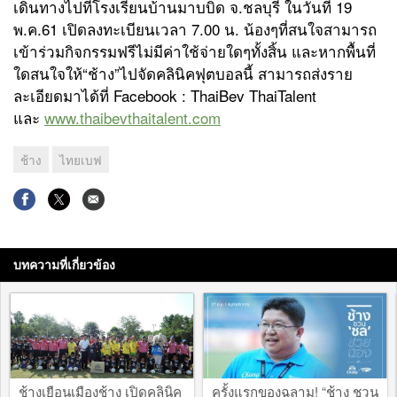
เดินทางไปที่โรงเรียนบ้านมาบบิด จ.ชลบุรี ในวันที่ 19
พ.ค.61 เปิดลงทะเบียน‪เวลา 7.00 น.‬ น้องๆที่สนใจสามารถ
เข้าร่วมกิจกรรมฟรีไม่มีค่าใช้จ่ายใดๆทั้งสิ้น และหากพื้นที่
ใดสนใจให้“ช้าง”ไปจัดคลินิคฟุตบอลนี้ สามารถส่งราย
ละเอียดมาได้ที่ Facebook : ThaiBev ThaiTalent
และ
www.thaibevthaitalent.com
ช้าง
ไทยเบฟ
บทความที่เกี่ยวข้อง
ช้างเยือนเมืองช้าง เปิดคลินิค
ครั้งแรกของฉลาม! “ช้าง ชวน