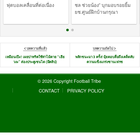
ฟุตบอลเคลื่อนที่ต่อเนื่อง
ชล ช่วยน้อง” บุกมอบรอยยิ้ม
ยช.ศูนย์ฝึกบ้านกรุณา
บทความที่แล้ว
บทความถัดไป
เหมือนเป๊ะ! เผยปาทริคใช้ท่าไม้ตาย “เฮีย
พลิกชนะมา 3 ครั้ง! มุ้ยตอบสื่อถึงเคล็ดลับ
วงะ” ส่องประตูเซนได (มีคลิป)
ความแข็งแกร่งซานเฟรช
© 2026 Copyright Football Tribe
CONTACT
PRIVACY POLICY