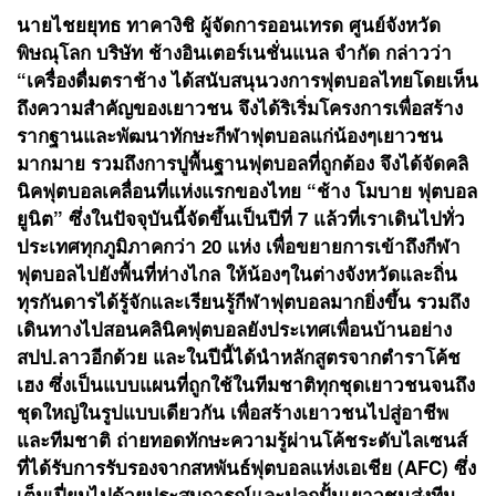
นายไชยยุทธ ทาคางิชิ ผู้จัดการออนเทรด ศูนย์จังหวัด
พิษณุโลก บริษัท ช้างอินเตอร์เนชั่นแนล จำกัด กล่าวว่า
“เครื่องดื่มตราช้าง ได้สนับสนุนวงการฟุตบอลไทยโดยเห็น
ถึงความสำคัญของเยาวชน จึงได้ริเริ่มโครงการเพื่อสร้าง
รากฐานและพัฒนาทักษะกีฬาฟุตบอลแก่น้องๆเยาวชน
มากมาย รวมถึงการปูพื้นฐานฟุตบอลที่ถูกต้อง จึงได้จัดคลิ
นิคฟุตบอลเคลื่อนที่แห่งแรกของไทย “ช้าง โมบาย ฟุตบอล
ยูนิต” ซึ่งในปัจจุบันนี้จัดขึ้นเป็นปีที่ 7 แล้วที่เราเดินไปทั่ว
ประเทศทุกภูมิภาคกว่า 20 แห่ง เพื่อขยายการเข้าถึงกีฬา
ฟุตบอลไปยังพื้นที่ห่างไกล ให้น้องๆในต่างจังหวัดและถิ่น
ทุรกันดารได้รู้จักและเรียนรู้กีฬาฟุตบอลมากยิ่งขึ้น รวมถึง
เดินทางไปสอนคลินิคฟุตบอลยังประเทศเพื่อนบ้านอย่าง
สปป.ลาวอีกด้วย และในปีนี้ได้นำหลักสูตรจากตำราโค้ช
เฮง ซึ่งเป็นแบบแผนที่ถูกใช้ในทีมชาติทุกชุดเยาวชนจนถึง
ชุดใหญ่ในรูปแบบเดียวกัน เพื่อสร้างเยาวชนไปสู่อาชีพ
และทีมชาติ ถ่ายทอดทักษะความรู้ผ่านโค้ชระดับไลเซนส์
ที่ได้รับการรับรองจากสหพันธ์ฟุตบอลแห่งเอเชีย (AFC) ซึ่ง
เต็มเปี่ยมไปด้วยประสบการณ์และปลูกปั้นเยาวชนส่งทีม