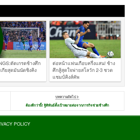
GS:ตัดเกรดช้างศึก
ต่อหน้าแฟนเกือบครึ่งแสน! ช้าง
กียสุดมันนัดชิงคิง
ศึกสู้สุดใจพ่ายสโลวัก 2-3 ชวด
แชมป์คิงส์คัพ
บทความถัดไป
ต้องดีกว่านี้! ฐิติพันธ์ตั้งเป้าหมายต่อจากภารกิจช่วยช้างศึก
IVACY POLICY