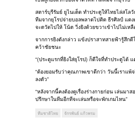
สตาร์บุรีรัมย์ ยูไนเต็ด ทำประตูให้ไทยไล่สโลว
ทีมจากยุโรปจ่ายบอลพลาดไปติด ธีรศิลป์ แด
จะตวัดไปให้ โน้ต วิ่งยิงด้วยขวาเข้าไปไม่เหล
จากการยิงดังกล่าว แข้งปราสาทสายฟ้ารู้สึกดีใจที
คว้าชัยชนะ
“(ประตูแรกที่ยิงใส่ยุโรป) ก็ดีใจที่ทำประตูได้
“ต้องยอมรับว่าคุณภาพเขาดีกว่า วันนี้เราแพ้จ
ลงตัว”
“หลังจากนี้คงต้องดูเรื่องร่างกายก่อน เล่นมาส
ปรึกษาในทีมอีกทีจะเล่นหรือจะพักเกมไหน”
ทีมชาติไทย
จักรพันธ์ แก้วพรม