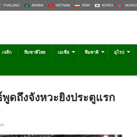
THAILAND
ARABIA
VIETNAM
IRAN
KOREA
MONGO
เจลีก
ทีมชาติไทย
เอเชีย
ทีมชาติ
ยุโรป
ธ์พูดถึงจังหวะยิงประตูแรก
am