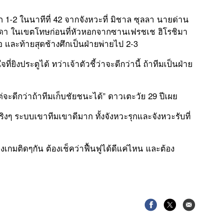
ัก 1-2 ในนาทีที่ 42 จากจังหวะที่ มิชาล ซุลลา นายด่าน
งดา ในเขตโทษก่อนที่หัวหอกจากซานเฟรชเช ฮิโรชิมา
ือ และท้ายสุดช้างศึกเป็นฝ่ายพ่ายไป 2-3
่ยิงประตูได้ ทว่าเจ้าตัวชี้ว่าจะดีกว่านี้ ถ้าทีมเป็นฝ่าย
 แต่จะดีกว่าถ้าทีมเก็บชัยชนะได้” ดาวเตะวัย 29 ปีเผย
ริงๆ ระบบเขาทีมเขาดีมาก ทั้งจังหวะรุกและจังหวะรับที่
องเกมติดๆกัน ต้องเช็คว่าฟื้นฟูได้ดีแค่ไหน และต้อง