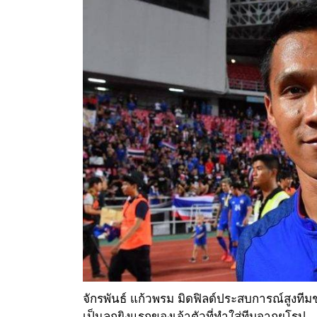
จักรพันธ์ แก้วพรม มิดฟิลด์ประสบการณ์สูงทีมช
เป็นลูกยิงแรกของเจ้าตัวที่ทำใส่ทีมจากยุโรป