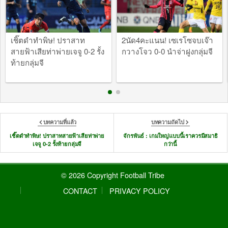
เชิ๊ตดำทำพิษ! ปราสาท
2นัด4คะแนน! เซเรโซจบเจ๊า
สายฟ้าเสียท่าพ่ายเจจู 0-2 รั้ง
กวางโจว 0-0 นำจ่าฝูงกลุ่มจี
ท้ายกลุ่มจี
บทความที่แล้ว
บทความถัดไป
เชิ๊ตดำทำพิษ! ปราสาทสายฟ้าเสียท่าพ่าย
จักรพันธ์ : เกมใหญ่แบบนี้เราควรมีสมาธิ
เจจู 0-2 รั้งท้ายกลุ่มจี
กว่านี้
© 2026 Copyright Football Tribe
CONTACT
PRIVACY POLICY