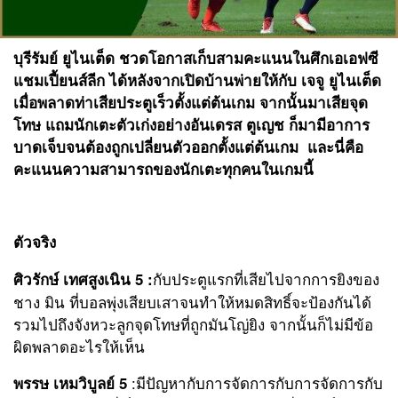
บุรีรัมย์ ยูไนเต็ด ชวดโอกาสเก็บสามคะแนนในศึกเอเอฟซี
แชมเปี้ยนส์ลีก ได้หลังจากเปิดบ้านพ่ายให้กับ เจจู ยูไนเต็ด
เมื่อพลาดท่าเสียประตูเร็วตั้งแต่ต้นเกม จากนั้นมาเสียจุด
โทษ แถมนักเตะตัวเก่งอย่างอันเดรส ตูเญช ก็มามีอาการ
บาดเจ็บจนต้องถูกเปลี่ยนตัวออกตั้งแต่ต้นเกม และนี่คือ
คะแนนความสามารถของนักเตะทุกคนในเกมนี้
ตัวจริง
กับประตูแรกที่เสียไปจากการยิงของ
ศิวรักษ์ เทศสูงเนิน 5 :
ชาง มิน ที่บอลพุ่งเสียบเสาจนทำให้หมดสิทธิ์จะป้องกันได้
รวมไปถึงจังหวะลูกจุดโทษที่ถูกมันโญ่ยิง จากนั้นก็ไม่มีข้อ
ผิดพลาดอะไรให้เห็น
:มีปัญหากับการจัดการกับการจัดการกับ
พรรษ เหมวิบูลย์ 5