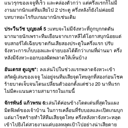
แนวรุกของเจจูที่เร็ว และคล่องตัวกว่า แต่ครึ่งแรกก็ไม่มี
งานมากนักแต่ทีมเสียไป 2 ประตู ครึ่งหลังก็ยังไม่ค่อยมี
บทบาทอะไรกับเกมมากนักเช่นเดิม
แทบจะไม่มีจังหวะที่ถูกบุกกดดัน
ประวีนวัช บุญยงค์ 5 :
มากมายนักเพราะทีมเยือนจากเกาหลีได้โอกาสบุกน้อยแต่
จบสกอร์ได้เฉียบขาดกันเสียสองประตูในครึ่งแรก ปรับ
จังหวะการเก็บบอลและจ่ายบอลได้ดีกว่าเกมที่ผ่านมา ครึ่ง
หลังมีจังหวะออกบอลผิดพลาดให้เห็นบ้าง
ลงเล่นไปในช่วงแรกพลาดจังหวะเข้า
อันเดรส ตูเญช*:
สกัดผู้เล่นของเจจู ไม่อยู่จนทีมเสียจุดโทษลูกที่สองก่อนโชค
ร้ายบาดเจ็บจนโดนเปลี่ยนตัวออกตั้งแต่ช่วง 20 นาทีแรก
ไม่มีคะแนนความสามารถในเกมนี้
เล่นได้ค่อนข้างโดดเด่นที่สุดในแผง
จักรพันธ์ แก้วพรม 6:
มิดฟิลด์ของเจ้าบ้าน ในการเคลื่อนที่รับบอลและเปิดเกมบุก
แต่มาโชคร้ายทำให้ทีมเสียจุดโทษ ครึ่งหลังหาจังหวะหลุด
เข้าไปยิงได่สวยงามแต่บอลหลุดเป้าไปอย่างน่าเสียดาย