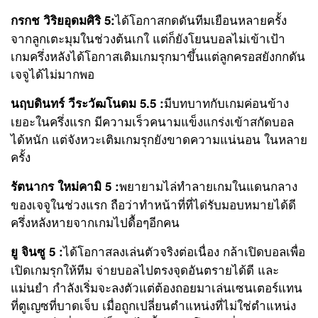
ได้โอกาสกดดันทีมเยือนหลายครั้ง
กรกช วิริยอุดมศิริ 5:
จากลูกเตะมุมในช่วงต้นเกใ แต่ก็ยังโยนบอลไม่เข้าเป้า
เกมครึ่งหลังได้โอกาสเติมเกมรุกมาขึ้นแต่ลูกครอสยังกกดัน
เจจูได้ไม่มากพอ
มีบทบาทกับเกมค่อนข้าง
นฤบดินทร์ วีระวัฒโนดม 5.5 :
เยอะในครึ่งแรก มีความเร็วคนามแข็งแกร่งเข้าสกัดบอล
ได้หนัก แต่จังหวะเติมเกมรุกยังขาดความแน่นอน ในหลาย
ครั้ง
พยายามไล่ทำลายเกมในแดนกลาง
รัตนากร ใหม่คามิ 5 :
ของเจจูในช่วงแรก ถือว่าทำหน้าที่ที่ได่รับมอบหมายได้ดี
ครึ่งหลังหายจากเกมไปดื้อๆอีกคน
ได้โอกาสลงเล่นตัวจริงต่อเนื่อง กล้าเปิดบอลเพื่อ
ยู จินซู 5 :
เปิดเกมรุกให้ทีม จ่ายบอลไปตรงจุดอันตรายได้ดี และ
แม่นยำ กำลังเริ่มจะลงตัวแต่ต้องถอยมาเล่นเซนเตอร์แทน
ที่ตูเญซที่บาดเจ็บ เมื่อถูกเปลี่ยนตำแหน่งที่ไม่ใช่ตำแหน่ง