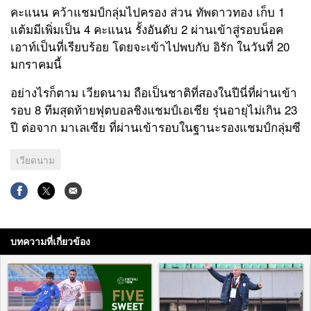
คะแนน คว้าแชมป์กลุ่มไปครอง ส่วน ทัพดาวทอง เก็บ 1
แต้มมีเพิ่มเป็น 4 คะแนน รั้งอันดับ 2 ผ่านเข้าสู่รอบน็อค
เอาท์เป็นที่เรียบร้อย โดยจะเข้าไปพบกับ อิรัก ในวันที่ 20
มกราคมนี้
อย่างไรก็ตาม เวียดนาม ถือเป็นชาติที่สองในปีนี่ที่ผ่านเข้า
รอบ 8 ทีมสุดท้ายฟุตบอลชิงแชมป์เอเชีย รุ่นอายุไม่เกิน 23
ปี ต่อจาก มาเลเซีย ที่ผ่านเข้ารอบในฐานะรองแชมป์กลุ่มซี
เวียดนาม
บทความที่เกี่ยวข้อง