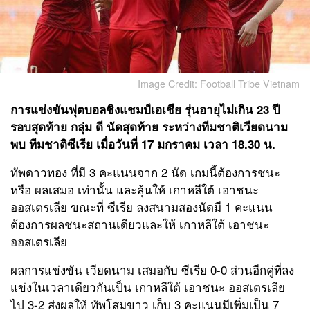
Image Credit: Football Tribe Vietnam
การแข่งขันฟุตบอลชิงแชมป์เอเชีย รุ่นอายุไม่เกิน 23 ปี
รอบสุดท้าย กลุ่ม ดี นัดสุดท้าย ระหว่างทีมชาติเวียดนาม
พบ ทีมชาติซีเรีย เมื่อวันที่ 17 มกราคม เวลา 18.30 น.
ทัพดาวทอง ที่มี 3 คะแนนจาก 2 นัด เกมนี้ต้องการชนะ
หรือ ผลเสมอ เท่านั้น และลุ้นให้ เกาหลีใต้ เอาชนะ
ออสเตรเลีย ขณะที่ ซีเรีย ลงสนามสองนัดมี 1 คะแนน
ต้องการผลชนะสถานเดียวและให้ เกาหลีใต้ เอาชนะ
ออสเตรเลีย
ผลการแข่งขัน เวียดนาม เสมอกับ ซีเรีย 0-0 ส่วนอีกคู่ที่ลง
แข่งในเวลาเดียวกันเป็น เกาหลีใต้ เอาชนะ ออสเตรเลีย
ไป 3-2 ส่งผลให้ ทัพโสมขาว เก็บ 3 คะแนนมีเพิ่มเป็น 7