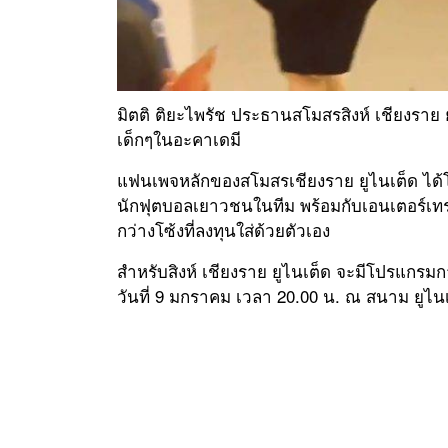
มิตติ ติยะไพรัช ประธานสโมสรสิงห์ เชียงราย 
เด็กๆในอะคาเดมี
แฟนเพจหลักของสโมสรเชียงราย ยูไนเต็ด ได้
นักฟุตบอลเยาวชนในทีม พร้อมกับเอนเตอร์เ
กว่างโซ้งที่ลงทุนใส่ด้วยตัวเอง
สำหรับสิงห์ เชียงราย ยูไนเต็ด จะมีโปรแกรมก
วันที่ 9 มกราคม เวลา 20.00 น. ณ สนาม ยูไนเ