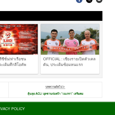
ีซีซั่น!ท่าเรือชน
OFFICIAL : เชียงรายเปิดตัวเคล
ะเดิมศึกลีโอคัพ
ตัน, ประเดิมซ้อมหนแรก
บทความถัดไป
ลุ้นลุย ACL! อุลซานจ่อคว้า “เนเกรา” เสริมคม
IVACY POLICY