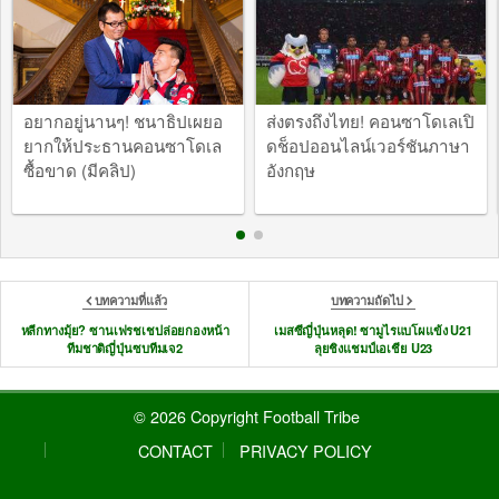
อยากอยู่นานๆ! ชนาธิปเผยอ
ส่งตรงถึงไทย! คอนซาโดเลเปิ
ยากให้ประธานคอนซาโดเล
ดช็อปออนไลน์เวอร์ชันภาษา
ซื้อขาด (มีคลิป)
อังกฤษ
บทความที่แล้ว
บทความถัดไป
หลีกทางมุ้ย? ซานเฟรชเชปล่อยกองหน้า
เมสซีญี่ปุ่นหลุด! ซามูไรแบโผแข้ง U21
ทีมชาติญี่ปุ่นซบทีมเจ2
ลุยชิงแชมป์เอเชีย U23
© 2026 Copyright Football Tribe
CONTACT
PRIVACY POLICY