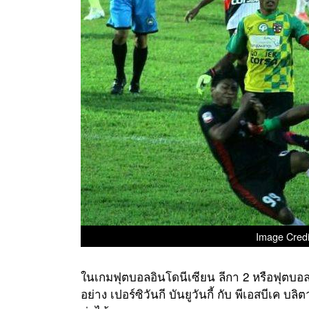
Image Credi
ในเกมฟุตบอลอินโดนีเซียน ลีกา 2 หรือฟุตบอล
อย่าง เปอร์ซิวันกี บันยูวันกี้ กับ พีเอสบีเค