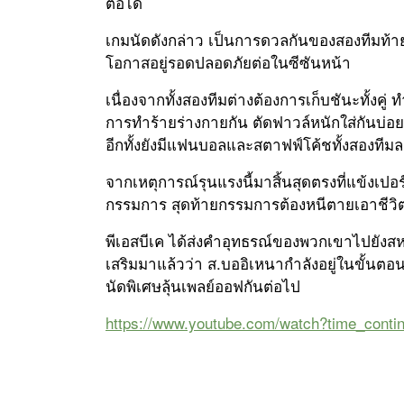
ต่อได้
เกมนัดดังกล่าว เป็นการดวลกันของสองทีมท้าย
โอกาสอยู่รอดปลอดภัยต่อในซีซันหน้า
เนื่องจากทั้งสองทีมต่างต้องการเก็บชันะทั้งคู่ 
การทำร้ายร่างกายกัน ตัดฟาวล์หนักใส่กันบ่อยค
อีกทั้งยังมีแฟนบอลและสตาฟฟ์โค้ชทั้งสองทีม
จากเหตุการณ์รุนแรงนี้มาสิ้นสุดตรงที่แข้งเปอร์ซ
กรรมการ สุดท้ายกรรมการต้องหนีตายเอาชีวิต
พีเอสบีเค ได้ส่งคำอุทธรณ์ของพวกเขาไปยังสห
เสริมมาแล้วว่า ส.บออิเหนากำลังอยู่ในขั้นต
นัดพิเศษลุ้นเพลย์ออฟกันต่อไป
https://www.youtube.com/watch?time_cont