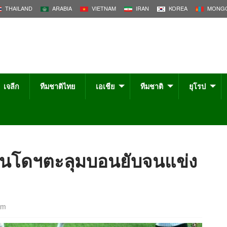
THAILAND
ARABIA
VIETNAM
IRAN
KOREA
MONGO
เจลีก
ทีมชาติไทย
เอเชีย
ทีมชาติ
ยุโรป
อินโดฯตะลุมบอนยับจนแข่ง
am