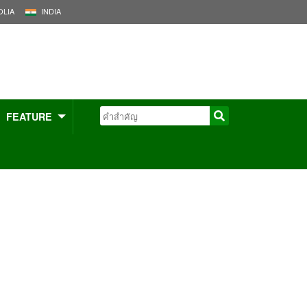
LIA
INDIA
FEATURE