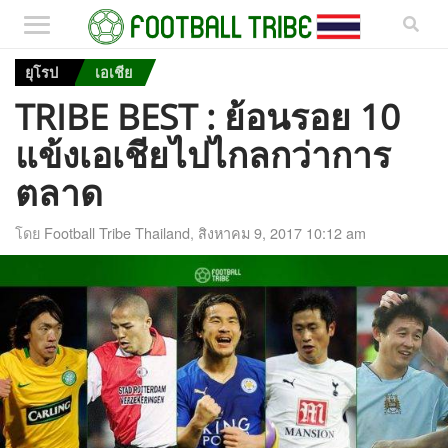
ยุโรป
เอเชีย
TRIBE BEST : ย้อนรอย 10
แข้งเอเชียไปไกลกว่าการ
ตลาด
โดย
Football Tribe Thailand
,
สิงหาคม 9, 2017 10:12 am