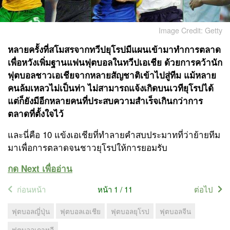
Image Credit: Getty
หลายครั้งที่สโมสรจากทวีปยุโรปมีแผนเข้ามาทำการตลาด
เพื่อหวังเพิ่มฐานแฟนฟุตบอลในทวีปเอเชีย ด้วยการคว้านัก
ฟุตบอลชาวเอเชียจากหลายสัญชาติเข้าไปสู่ทีม แม้หลาย
คนล้มเหลวไม่เป็นท่า ไม่สามารถแจ้งเกิดบนเวทียุโรปได้
แต่ก็ยังมีอีกหลายคนที่ประสบความสำเร็จเกินกว่าการ
ตลาดที่ตั้งใจไว้
และนี่คือ 10 แข้งเอเชียที่ทำลายคำสบประมาทที่ว่าย้ายทีม
มาเพื่อการตลาดจนชาวยุโรปให้การยอมรับ
กด Next เพื่ออ่าน
ก่อนหน้า
หน้า 1 / 11
ต่อไป
ฟุตบอลญี่ปุ่น
ฟุตบอลเอเชีย
ฟุตบอลยุโรป
ฟุตบอลจีน
ฟุตบอลเกาหลี