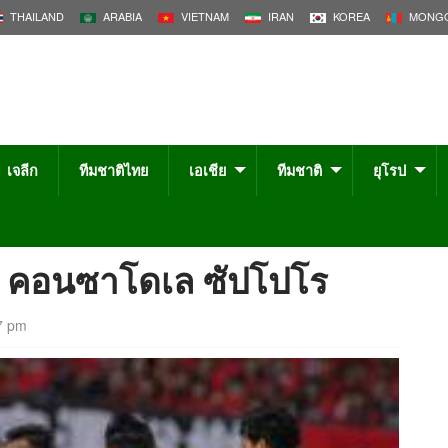
THAILAND
ARABIA
VIETNAM
IRAN
KOREA
MONGO
เจลีก
ทีมชาติไทย
เอเชีย
ทีมชาติ
ยุโรป
– คอนซาโดเล ซัปโปโร
7 pm