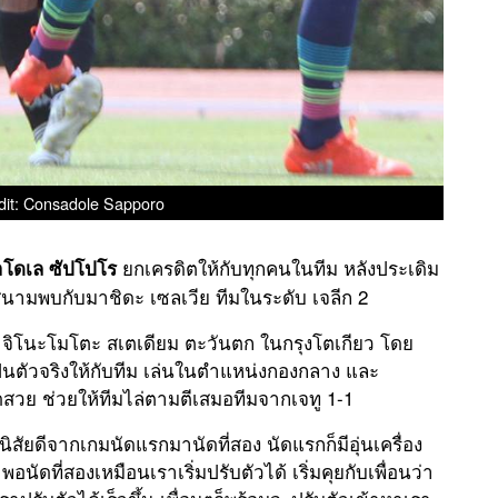
dit: Consadole Sapporo
ยกเครดิตให้กับทุกคนในทีม หลังประเดิม
โดเล ซัปโปโร
นามพบกับมาชิดะ เซลเวีย ทีมในระดับ เจลีก 2
าจิโนะโมโตะ สเตเดียม ตะวันตก ในกรุงโตเกียว โดย
เป็นตัวจริงให้กับทีม เล่นในตำแหน่งกองกลาง และ
สวย ช่วยให้ทีมไล่ตามตีเสมอทีมจากเจทู 1-1
่นิสัยดีจากเกมนัดแรกมานัดที่สอง นัดแรกก็มีอุ่นเครื่อง
ี พอนัดที่สองเหมือนเราเริ่มปรับตัวได้ เริ่มคุยกับเพื่อนว่า