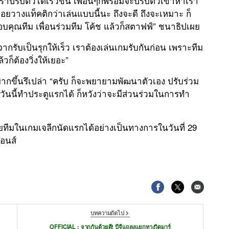
าปรับตัวได้เร็วขึ้น เพื่อนๆก็พร้อมจะปรับตัวเข้าหาเรา
อยวางแท็คติกว่าเล่นแบบนี้นะ ถึงจะดี ถึงจะเหมาะ ก็
บคุณทีม เพื่อนร่วมทีม โค้ช แล้วก็สตาฟฟ์” ชนาธิปเผย
ากรับเป็นรุกให้เร็ว เราต้องเล่นเกมรับกันก่อน เพราะทีม
วก็ต้องวิ่งให้เยอะ”
จมากขึ้นรึเปล่า “ครับ ก็จะพยายามพัฒนาตัวเอง ปรับร่วม
ด วันนี้ทำประตูแรกได้ ก็หวังว่าจะมีส่วนร่วมในการทำ
ทีมในเกมเจลีกนัดแรกได้อย่างเป็นทางการในวันที่ 29
อนส์
บทความถัดไป
OFFICIAL : จากกันด้วยดี! บีจีแถลงแยกทางวิดมาร์