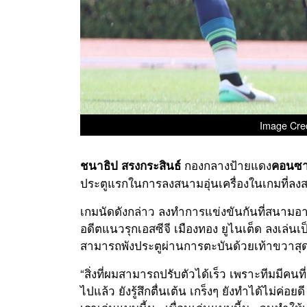
Image Cre
กองกลางป้ายแดง
ชนาธิป สรงกระสินธ์
คอนซา
ประตูแรกในการลงสนามอุ่นเครื่องในเกมที่ลงส
เกมนัดดังกล่าว ลงทำการแข่งขันกันที่สนามอ
อดีตแนวรุกเอสซีจี เมืองทอง ยูไนเต็ด ลงเล่น
สามารถพังประตูผ่านการตะบันด้วยเท้าขวาสุด
“สิ่งที่ผมสามารถปรับตัวได้เร็ว เพราะทีมมีคนที
ไปแล้ว ยังรู้สึกตื่นเต้น เกร็งๆ ยังทำได้ไม่ค่อยด