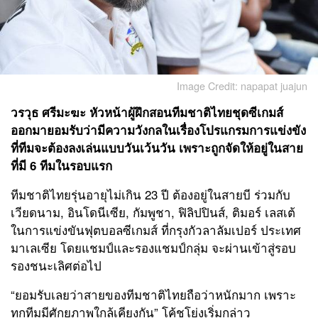
Image Credit: napapat juajun
วรวุธ ศรีมะฆะ
หัวหน้าผู้ฝึกสอนทีมชาติไทยชุดซีเกมส์
ออกมายอมรับว่ามีความวังกลในเรื่องโปรแกรมการแข่งขัง
ที่ทีมจะต้องลงเล่นแบบวันเว้นวัน เพราะถูกจัดให้อยู่ในสาย
ที่มี
6
ทีมในรอบแรก
ทีมชาติไทยรุ่นอายุไม่เกิน
23
ปี ต้องอยู่ในสายบี ร่วมกับ
เวียดนาม
,
อินโดนีเซีย
,
กัมพูชา
,
ฟิลิปปินส์
,
ติมอร์ เลสเต้
ในการแข่งขันฟุตบอลซีเกมส์ ที่กรุงกัวลาลัมเปอร์ ประเทศ
มาเลเซีย โดยแชมป์และรองแชมป์กลุ่ม จะผ่านเข้าสู่รอบ
รองชนะเลิศต่อไป
“
ยอมรับเลยว่าสายของทีมชาติไทยถือว่าหนักมาก เพราะ
ทุกทีมมีศักยภาพใกล้เคียงกัน
”
โค้ชโย่งเริ่มกล่าว