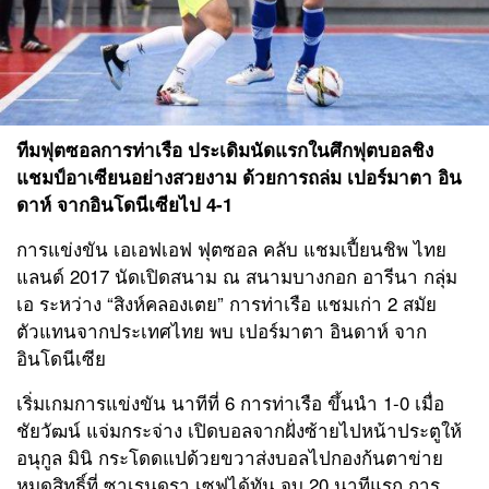
ทีมฟุตซอลการท่าเรือ
ประเดิมนัดแรกในศึกฟุตบอลชิง
แชมป์อาเซียนอย่างสวยงาม ด้วยการถล่ม
เปอร์มาตา อิน
ดาห์
จากอินโดนีเซียไป 4-1
การแข่งขัน เอเอฟเอฟ ฟุตซอล คลับ แชมเปี้ยนชิพ ไทย
แลนด์ 2017 นัดเปิดสนาม ณ สนามบางกอก อารีนา กลุ่ม
เอ ระหว่าง “สิงห์คลองเตย” การท่าเรือ แชมเก่า 2 สมัย
ตัวแทนจากประเทศไทย พบ เปอร์มาตา อินดาห์ จาก
อินโดนีเซีย
เริ่มเกมการแข่งขัน นาทีที่ 6 การท่าเรือ ขึ้นนำ 1-0 เมื่อ
ชัยวัฒน์ แจ่มกระจ่าง เปิดบอลจากฝั่งซ้ายไปหน้าประตูให้
อนุกูล มินิ กระโดดแปด้วยขวาส่งบอลไปกองก้นตาข่าย
หมดสิทธิ์ที่ ซาเรนดรา เซฟได้ทัน จบ 20 นาทีแรก การ