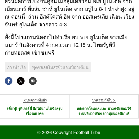
ส่วนผลการแข่งขันคู่อื่นในกลุ่มเดียวกัน พเย ยูไนเต็ด จาก
เมียนมาร์ ที่ถล่ม ชาห์ ยูไนเต็ด จาก บรูไน 8-1 นำจ่าฝูง อยู่
ณ ตอนนี้ ส่วน อีสต์โคสต์ ฮีท จาก ออสเตรเลีย เฉือน เวียง
จันทร์ ยูไนเต็ด จากลาว 4-3
ทั้งนี้โปรแกรมนัดต่อไปท่าเรือ พบ พเย ยูไนเต็ด จากเมีย
นมาร์ วันอังคารที่ 4 ก.ค.เวลา 16.15 น. ไทยรัฐทีวี
ถ่ายทอดสด เข้าชมฟรี
การท่าเรือ
ฟุตซอลสโมสรชิงแชมป์อาเซียน
บทความที่แล้ว
บทความถัดไป
เดี๋ยวรู้! รูดิเกอร์ชี้ อีกไม่นานได้ข้อสรุป
หลังจากโดนถล่มเละ!มาเลเซียยอมใช้
เรื่องอนาคต
ระบบทีมวางจับฉลากฟุตบอลซีเกมส์
© 2026 Copyright Football Tribe