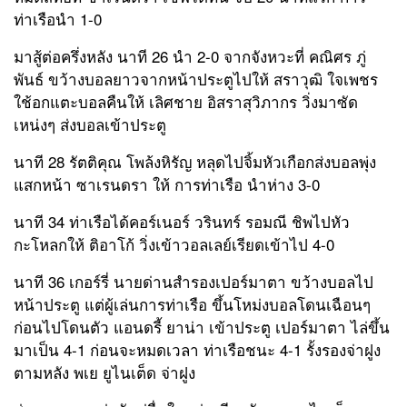
ท่าเรือนำ 1-0
มาสู้ต่อครึ่งหลัง นาที 26 นำ 2-0 จากจังหวะที่ คณิศร ภู่
พันธ์ ขว้างบอลยาวจากหน้าประตูไปให้ สราวุฒิ ใจเพชร
ใช้อกแตะบอลคืนให้ เลิศชาย อิสราสุวิภากร วิ่งมาซัด
เหน่งๆ ส่งบอลเข้าประตู
นาที 28 รัตติคุณ โพล้งหิรัญ หลุดไปจิ้มหัวเกือกส่งบอลพุ่ง
แสกหน้า ซาเรนดรา ให้ การท่าเรือ นำห่าง 3-0
นาที 34 ท่าเรือได้คอร์เนอร์ วรินทร์ รอมณี ชิพไปหัว
กะโหลกให้ ติอาโก้ วิ่งเข้าวอลเลย์เรียดเข้าไป 4-0
นาที 36 เกอร์รี่ นายด่านสำรองเปอร์มาตา ขว้างบอลไป
หน้าประตู แต่ผู้เล่นการท่าเรือ ขึ้นโหม่งบอลโดนเฉือนๆ
ก่อนไปโดนตัว แอนดรี้ ยาน่า เข้าประตู เปอร์มาตา ไล่ขึ้น
มาเป็น 4-1 ก่อนจะหมดเวลา ท่าเรือชนะ 4-1 รั้งรองจ่าฝูง
ตามหลัง พเย ยูไนเต็ด จ่าฝูง