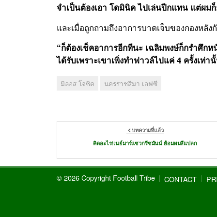
จำเป็นต้องเอา โดมินิค ไปเล่นปีกแทน แต่ผมก็
และเมื่อถูกถามถึงอาการบาดเจ็บของกองหลังกัปต
“ก็ต้องเช็คอาการอีกทีนะ เฉลิมพงษ์ก็กรำศึกห
ได้รับเพราะเขาเพิ่งทำฟาวล์ไปแค่ 4 ครั้งเท่านั
มิลอส โจซิค
นครราชสีมา เอฟซี
บทความที่แล้ว
คิดอะไร!เนย์มาร์แซวกรีซมันน์ ย้อมผมสีแปลก
© 2026 Copyright Football Tribe
CONTACT
PR