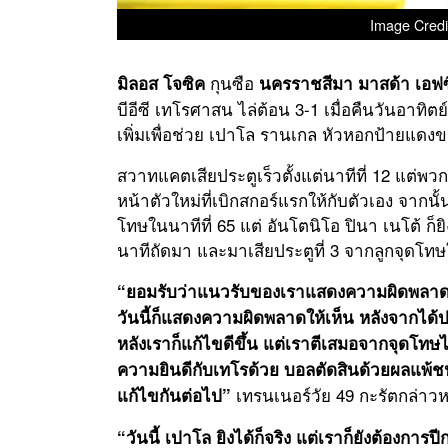
Image Credi
กุนซือ
มิลอส โจซิค
นครราชสีมา มาสด้า เอฟซ
บีอีซี เทโรศาสน ไล่ต้อน 3-1 เมื่อคืนวันอาทิ
เพิ่มเพื่อช่วย เปาโล รานเกล หัวหอกป้ายแด
สวาทแคตเสียประตูเร็วตั้งแต่นาทีที่ 12 แต่
หน้าตัวใหม่ที่เบิกสกอร์แรกให้กับตัวเอง จากนั้
โทษในนาทีที่ 65 แต่ อันโตนิโอ ปินา เนโต้ ก็
นาทีถัดมา และมาเสียประตูที่ 3 จากลูกจุดโ
“ยอมรับว่าแนวรับของเราแสดงความผิดพลาดกั
วันนี้ก็แสดงความผิดพลาดให้เห็น หลังจากได้ป
หลังเราก็แก้ไขดีขึ้น แต่เราตีเสมอจากจุดโทษไ
ความยินดีกับเทโรด้วย บอลตัดสินด้วยผลแพ้
เทรนเนอร์วัย 49 กะรัตกล่าว
แก้ไขกันต่อไป”
“วันนี้ เปาโล ยิงได้ก็จริง แต่เราก็ยังต้องการ