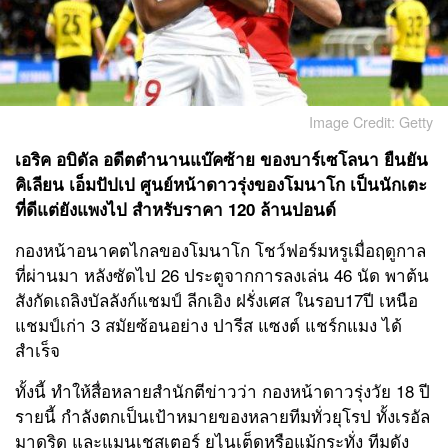
Image Credit: Getty
เอริค อบิดัล
อดีตตำนานแบ๊คซ้าย ของบาร์เซโลนา ยืนยัน
คิเลียน เอ็มปัปเป
ศูนย์หน้าดาวรุ่งของโมนาโก เป็นนักเตะ
ที่ดีแต่ยังแพงไป สำหรับราคา 120 ล้านปอนด์
กองหน้าอนาคตไกลของโมนาโก โชว์ฟอร์มหรูเมื่อฤดูกาล
ที่ผ่านมา หลังซัดไป 26 ประตูจากการลงเล่น 46 นัด พาต้น
สังกัดเถลิงบัลลังก์แชมป์ ลีกเอิง ฝรั่งเศส ในรอบ17ปี เหนือ
แชมป์เก่า 3 สมัยซ้อนอย่าง ปารีส แซงต์ แชร์กแมง ได้
สำเร็จ
ทั้งนี้ ทำให้สื่อหลายสำนักตีข่าวว่า กองหน้าดาวรุ่งวัย 18 ปี
รายนี้ กำลังตกเป็นเป้าหมายของหลายทีมทั่วยุโรป ทั้งเรอัล
มาดริด และแมนเชสเตอร์ ยูไนเต็ดหรือแม้กระทั่ง ทีมดัง