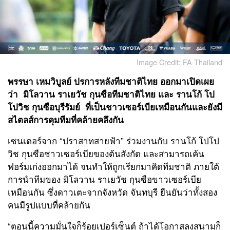
Image Credit: FA Thailand
พรรษา เหมวิบูลย์
ปรการหลังทีมชาติไทย ออกมาเปิดเผย
ว่า
มิโลวาน ราเยวัช
กุนซือทีมชาติไทย และ
รานโก้ โป
โปวิช
กุนซือบุรีรัมย์
ที่เป็นชาวเซอร์เบียเหมือนกันและยังมี
สไตลส์การคุมทีมที่คล้ายคลึงกัน
เซนเตอร์จาก
“
ปราสาทสายฟ้า
”
ร่วมงานกับ รานโก้ โปโป
วิช กุนซือชาวเซอร์เบียของต้นสังกัด และสามารถเค้น
ฟอร์มเก่งออกมาได้ จนทำให้ถูกเรียกมาคิดทีมชาติ ภายใต้
การนำทีมของ มิโลวาน ราเยวัช กุนซือขาวเซอร์เบีย
เหมือนกัน ซึ่งดาวเตะจากจังหวัด จันทบุรี ยืนยันว่าทั้งสอง
คนมีรูปแบบที่คล้ายกัน
“
ตอนนี้ความมั่นใจก็ร้อยเปอร์เซ็นต์ ถ้าได้โอกาสลงสนามก็