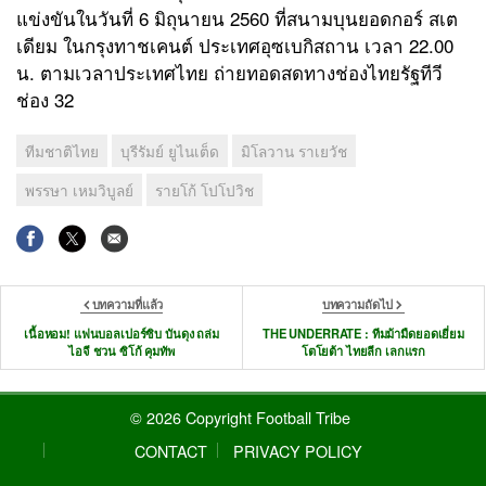
แข่งขันในวันที่
6
มิถุนายน
2560
ที่สนามบุนยอดกอร์ สเต
เดียม ในกรุงทาชเคนต์ ประเทศอุซเบกิสถาน เวลา
22.00
น
.
ตามเวลาประเทศไทย ถ่ายทอดสดทางช่องไทยรัฐทีวี
ช่อง
32
ทีมชาติไทย
บุรีรัมย์ ยูไนเต็ด
มิโลวาน ราเยวัช
พรรษา เหมวิบูลย์
รายโก้ โปโปวิช
บทความที่แล้ว
บทความถัดไป
เนื้อหอม! แฟนบอลเปอร์ซิบ บันดุง ถล่ม
THE UNDERRATE : ทีมม้ามืดยอดเยี่ยม
ไอจี ชวน ซิโก้ คุมทัพ
โตโยต้า ไทยลีก เลกแรก
© 2026 Copyright Football Tribe
CONTACT
PRIVACY POLICY