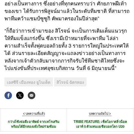
อย่างเป็นทางการ ซึ่งอย่างที่ทุกคนทราบว่า ศักยภาพฝีเท้า
ของเขา ได้รับการพิสูจน์มาแล้วในระดับทีมชาติ ที่สามารถ
พาทีมคว้าแชมป์ซูซูกิ คัพมาครองในปีล่าสุด”
“ก็ถือว่าการเข้ามาของ สิโรจน์ จะเป็นการเติมเต็มแนวรุก
ให้ทีมแข็งแกร่งขึ้น ซึ่งเรามีเป้าหมายที่จะพาทีม ไล่ล่า
ความสำเร็จทั้งฟุตบอลถ้วยทั้ง 3 รายการใหญ่ในประเทศให้
ได้ ส่วนรายละเอียดสัญญาจะแถลงข่าวอย่างเป็นทางการ
หลังจากเจ้าตัวกลับมาจากภารกิจรับใช้ทีมชาติไทยซึ่งจะ
ไปแข่งขันที่ประเทศอุซเบกิสถาน วันที่ 6 มิถุนายนนี้”
เอสซีจี เมืองทอง ยูไนเต็ด
สิโรจน์ ฉัตรทอง
บทความที่แล้ว
บทความถัดไป
กว่างโซ้งจ่อดึง อาทิตย์ จากเทโรเสริม
TRIBE FEATURE: เช็คโอกาสลิ่วน็อค
พร้อมได้อีกสองแข้งใหม่ร่วมซ้อม
เอาท์ 5 ตัวแทนเอเชียบอลโลก U20