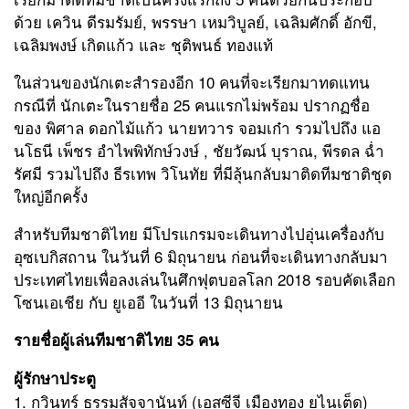
ด้วย เควิน ดีรมรัมย์, พรรษา เหมวิบูลย์, เฉลิมศักดิ์ อักขี,
เฉลิมพงษ์ เกิดแก้ว และ ชุติพนธ์ ทองแท้
ในส่วนของนักเตะสำรองอีก 10 คนที่จะเรียกมาทดแทน
กรณีที่ นักเตะในรายชื่อ 25 คนแรกไม่พร้อม ปรากฏชื่อ
ของ พิศาล ดอกไม้แก้ว นายทวาร จอมเก๋า รวมไปถึง แอ
นโธนี เพ็ชร อำไพพิทักษ์วงษ์ , ชัยวัฒน์ บุราณ, พีรดล ฉ่ำ
รัศมี รวมไปถึง ธีรเทพ วิโนทัย ที่มีลุ้นกลับมาติดทีมชาติชุด
ใหญ่อีกครั้ง
สำหรับทีมชาติไทย มีโปรแกรมจะเดินทางไปอุ่นเครื่องกับ
อุซเบกิสถาน ในวันที่ 6 มิถุนายน ก่อนที่จะเดินทางกลับมา
ประเทศไทยเพื่อลงเล่นในศึกฟุตบอลโลก 2018 รอบคัดเลือก
โซนเอเชีย กับ ยูเออี ในวันที่ 13 มิถุนายน
รายชื่อผู้เล่นทีมชาติไทย 35 คน
ผู้รักษาประตู
1. กวินทร์ ธรรมสัจจานันท์ (เอสซีจี เมืองทอง ยูไนเต็ด)