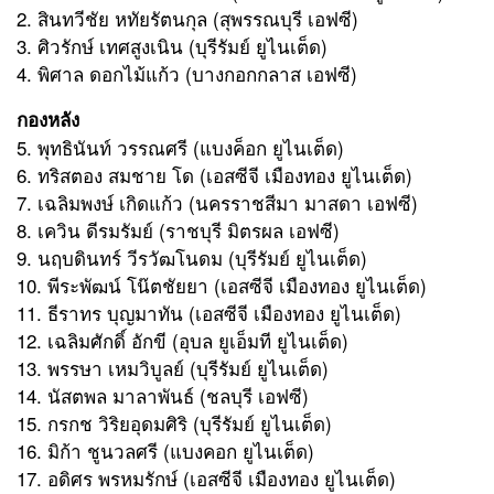
2. สินทวีชัย หทัยรัตนกุล (สุพรรณบุรี เอฟซี)
3. ศิวรักษ์ เทศสูงเนิน (บุรีรัมย์ ยูไนเต็ด)
4. พิศาล ดอกไม้แก้ว (บางกอกกลาส เอฟซี)
กองหลัง
5. พุทธินันท์ วรรณศรี (แบงค็อก ยูไนเต็ด)
6. ทริสตอง สมชาย โด (เอสซีจี เมืองทอง ยูไนเต็ด)
7. เฉลิมพงษ์ เกิดแก้ว (นครราชสีมา มาสดา เอฟซี)
8. เควิน ดีรมรัมย์ (ราชบุรี มิตรผล เอฟซี)
9. นฤบดินทร์ วีรวัฒโนดม (บุรีรัมย์ ยูไนเต็ด)
10. พีระพัฒน์ โน๊ตชัยยา (เอสซีจี เมืองทอง ยูไนเต็ด)
11. ธีราทร บุญมาทัน (เอสซีจี เมืองทอง ยูไนเต็ด)
12. เฉลิมศักดิ์ อักขี (อุบล ยูเอ็มที ยูไนเต็ด)
13. พรรษา เหมวิบูลย์ (บุรีรัมย์ ยูไนเต็ด)
14. นัสตพล มาลาพันธ์ (ชลบุรี เอฟซี)
15. กรกช วิริยอุดมศิริ (บุรีรัมย์ ยูไนเต็ด)
16. มิก้า ชูนวลศรี (แบงคอก ยูไนเต็ด)
17. อดิศร พรหมรักษ์ (เอสซีจี เมืองทอง ยูไนเต็ด)