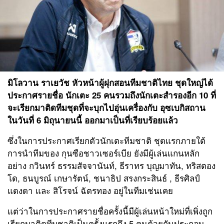
มิโลวาน ราเยวัช
หัวหน้าผู้ฝุกสอนทีมชาติไทย ชุดใหญ่ได้
ประกาศรายชื่อ นักเตะ 25 คนรวมถึงนักเตะสำรองอีก 10 ที่
จะเรียกมาติดทีมชุดที่จะบุกไปอุ่นเครื่องกับ อุซเบกิสถาน
ในวันที่ 6 มิถุนายนนี้ ออกมาเป็นที่เรียบร้อยแล้ว
ซึ่งในการประกาศเรียกตัวนักเตะทีมชาติ ชุดแรกภายใต้
การนำทีมของ กุนซือชาวเซอร์เบีย ยังมีผู้เล่นแกนหลัก
อย่าง กวินทร์ ธรรมสัจจานันท์, ธีราทร บุญมาทัน, ทริสตอง
โด, ธนบูรณ์ เกษารัตน์, ชนาธิป สรงกระสินธ์ , ธีรศิลป์
แดงดา และ สิโรจน์ ฉัตรทอง อยู่ในทีมเช่นเคย
แต่ว่าในการประกาศรายชื่อครั้งนี้มีผู้เล่นหน้าใหม่ที่เพิ่งถูก
เรียกมาติดทีมชาติเป็นครั้งแรกถึง 5 คนด้วยกันประกอบ