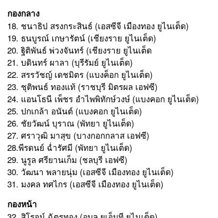
กองกลาง
18. ชนาธิป สรงกระสินธ์ (เอสซีจี เมืองทอง ยูไนเต็ด)
19. ธนบูรณ์ เกษารัตน์ (เชียงราย ยูไนเต็ด)
20. ฐิติพันธ์ พ่วงจันทร์ (เชียงราย ยูไนเต็ด
21. บดินทร์ ผาลา (บุรีรัมย์ ยูไนเต็ด)
22. สรรวัชญ์ เดชมิตร (แบงค็อก ยูไนเต็ด)
23. ชุติพนธ์ ทองแท้ (ราชบุรี มิตรผล เอฟซี)
24. แอนโธนี เพ็ชร อำไพพิทักษ์วงษ์ (แบงคอก ยูไนเต็ด)
25. ปกเกล้า อนันต์ (แบงคอก ยูไนเต็ด)
26. ชัยวัฒน์ บุราณ (พัทยา ยูไนเต็ด)
27. ศราวุฒิ มาสุข (บางกอกกลาส เอฟซี)
28.พีรดนย์ ฉ่ำรัศมี (พัทยา ยูไนเต็ด)
29. นูรูล ศรียานเก็ม (ชลบุรี เอฟซี)
30. วัฒนา พลายนุ่ม (เอสซีจี เมืองทอง ยูไนเต็ด)
31. มงคล ทศไกร (เอสซีจี เมืองทอง ยูไนเต็ด)
กองหน้า
32. สิโรจน์ ฉัตรทอง (อุบล ยูเอ็มที ยูไนเต็ด)