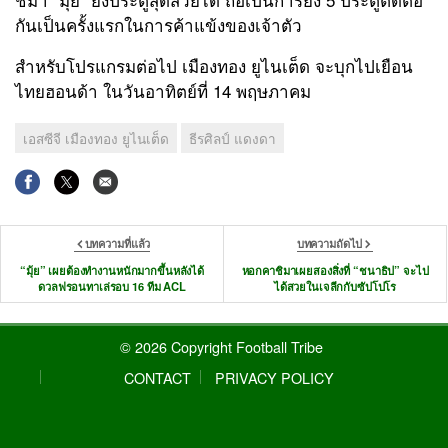
กันเป็นครั้งแรกในการค้าแข้งของเจ้าตัว
สำหรับโปรแกรมต่อไป เมืองทอง ยูไนเต็ด จะบุกไปเยือน
ไทยฮอนด้า ในวันอาทิตย์ที่
14
พฤษภาคม
เอสซีจี เมืองทอง ยูไนเต็ด
ธีรศิลป์ แดงดา
บทความที่แล้ว
บทความถัดไป
“มุ้ย” เผยต้องทำงานหนักมากขึ้นหลังได้
หอกคาชิมาเผยสองสิ่งที่ “ชนาธิป” จะไป
ดวลฟรอนทาเล่รอบ 16 ทีม ACL
ได้สวยในเจลีกกับซัปโปโร
© 2026 Copyright Football Tribe
CONTACT
PRIVACY POLICY