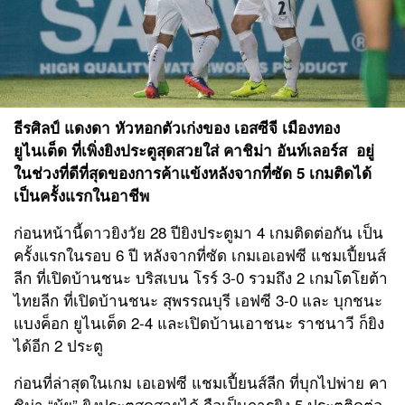
ธีรศิลป์ แดงดา
หัวหอกตัวเก่งของ
เอสซีจี เมืองทอง
ยูไนเต็ด
ที่เพิ่งยิงประตูสุดสวยใส่
คาชิม่า อันท์เลอร์ส
อยู่
ในช่วงที่ดีที่สุดของการค้าแข้งหลังจากที่ซัด
5
เกมติดได้
เป็นครั้งแรกในอาชีพ
ก่อนหน้านี้ดาวยิงวัย
28
ปียิงประตูมา
4
เกมติดต่อกัน เป็น
ครั้งแรกในรอบ
6
ปี หลังจากที่ซัด เกมเอเอฟซี แชมเปี้ยนส์
ลีก ที่เปิดบ้านชนะ บริสเบน โรร์
3-0
รวมถึง
2
เกมโตโยต้า
ไทยลีก ที่เปิดบ้านชนะ สุพรรณบุรี เอฟซี
3-0
และ บุกชนะ
แบงค็อก ยูไนเต็ด
2-4
และเปิดบ้านเอาชนะ ราชนาวี ก็ยิง
ได้อีก
2
ประตู
ก่อนที่ล่าสุดในเกม เอเอฟซี แชมเปี้ยนส์ลีก ที่บุกไปพ่าย คา
ชิม่า
“
มุ้ย
”
ยิงประตูสุดสวยได้ ถือเป็นการยิง
5
ประตูติดต่อ