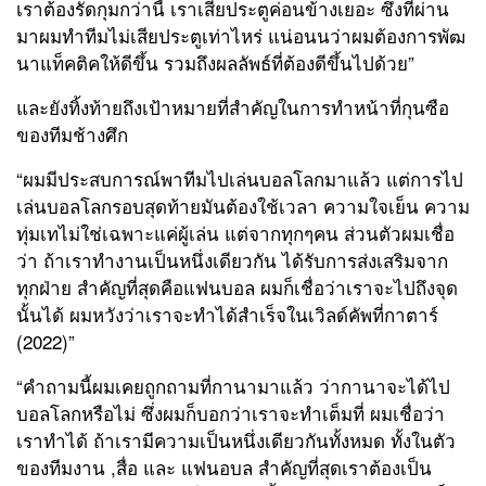
เราต้องรัดกุมกว่านี้ เราเสียประตูค่อนข้างเยอะ ซึ่งที่ผ่าน
มาผมทำทีมไม่เสียประตูเท่าไหร่ แน่อนนว่าผมต้องการพัฒ
นาแท็คติคให้ดีขึ้น รวมถึงผลลัพธ์ที่ต้องดีขึ้นไปด้วย
”
และยังทิ้งท้ายถึงเป้าหมายที่สำคัญในการทำหน้าที่กุนซือ
ของทีมช้างศึก
“
ผมมีประสบการณ์พาทีมไปเล่นบอลโลกมาแล้ว แต่การไป
เล่นบอลโลกรอบสุดท้ายมันต้องใช้เวลา ความใจเย็น ความ
ทุ่มเทไม่ใช่เฉพาะแค่ผู้เล่น แต่จากทุกๆคน ส่วนตัวผมเชื่อ
ว่า ถ้าเราทำงานเป็นหนึ่งเดียวกัน ได้รับการส่งเสริมจาก
ทุกฝ่าย สำคัญที่สุดคือแฟนบอล ผมก็เชื่อว่าเราจะไปถึงจุด
นั้นได้ ผมหวังว่าเราจะทำได้สำเร็จในเวิลด์คัพที่กาตาร์
(2022)”
“
คำถามนี้ผมเคยถูกถามที่กานามาแล้ว ว่ากานาจะได้ไป
บอลโลกหรือไม่ ซึ่งผมก็บอกว่าเราจะทำเต็มที่ ผมเชื่อว่า
เราทำได้ ถ้าเรามีความเป็นหนึ่งเดียวกันทั้งหมด ทั้งในตัว
ของทีมงาน
,
สื่อ และ แฟนอบล สำคัญที่สุดเราต้องเป็น