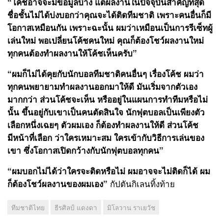
“โค้ชอาจจะมีข้อมูลบ้าง แต่ผลงานในปัจจุบันสำคัญที่สุด
ชื่อชั้นไม่ได้บ่งบอกว่าคุณจะได้ติดทีมชาติ เพราะคนอื่นก็มี
โอกาสเหมือนกัน เพราะฉะนั้น ผมว่าเหมือนเป็นการรีเซ็ทผู้
เล่นใหม่ พอเปลี่ยนโค้ชคนใหม่ คุณก็ต้องโชว์ผลงานใหม่
ทุกคนต้องทำผลงานให้โค้ชเห็นครับ”
“ผมก็ไม่ได้คุยกับนักบอลทีมชาติคนอื่นๆ เรื่องโค้ช ผมว่า
ทุกคนพยายามทำผลงานออกมาให้ดี มันเริ่มจากตัวเอง
มากกว่า ส่วนโค้ชจะเห็น หรืออยู่ในแผนการทำทีมหรือไม่
นั้น ขึ้นอยู่กับเขาเป็นคนตัดสินใจ นักฟุตบอลเป็นเพียงตัว
เลือกหนึ่งเฉยๆ ตัวผมเอง ก็ต้องทำผลงานให้ดี ส่วนโค้ช
มีหน้าที่เลือก ว่าใครเหมาะสม ใครเข้ากับวิธีการเล่นของ
เขา ซึ่งโอกาสเปิดกว้างกับนักฟุตบอลทุกคน”
“ผมบอกไม่ได้ว่าใครจะติดหรือไม่ ผมอาจจะไม่ติดก็ได้ ผม
กัปตันกิเลนทิ้งท้าย
ก็ต้องโชว์ผลงานของผมเอง”
ทีมชาติไทย
ธีรศิลป์ แดงดา
มิโลวาน ราเยวัช