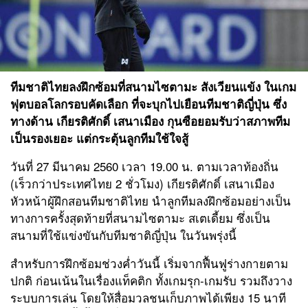
ทีมชาติไทย
ลงฝึกซ้อมที่สนามไซตามะ สังเวียนแข้ง ในเกม
ฟุตบอลโลกรอบคัดเลือก ที่จะบุกไปเยือนทีมชาติญี่ปุ่น ซึ่ง
ทางด้าน
เกียรติศักดิ์ เสนาเมือง
กุนซือยอมรับว่าสภาพทีม
เป็นรองเยอะ แต่กระตุ้นลูกทีมใช้ใจสู้
วันที่ 27 มีนาคม 2560 เวลา 19.00 น. ตามเวลาท้องถิ่น
(เร็วกว่าประเทศไทย 2 ชั่วโมง) เกียรติศักดิ์ เสนาเมือง
หัวหน้าผู้ฝึกสอนทีมชาติไทย นำลูกทีมลงฝึกซ้อมอย่างเป็น
ทางการครั้งสุดท้ายที่สนามไซตามะ สเตเดี้ยม ซึ่งเป็น
สนามที่ใช้แข่งขันกับทีมชาติญี่ปุ่น ในวันพรุ่งนี้
สำหรับการฝึกซ้อมช่วงค่ำวันนี้ เริ่มจากฟื้นฟูร่างกายตาม
ปกติ ก่อนเน้นในเรื่องแท็คติก ทั้งเกมรุก-เกมรับ รวมถึงวาง
ระบบการเล่น โดยให้สื่อมวลชนเก็บภาพได้เพียง 15 นาที