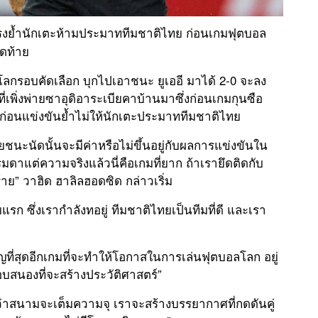
กโรงย้ำนักเตะห้ามประมาททีมชาติไทย ก่อนเกมฟุตบอล
ุดท้าย
โลกรอบคัดเลือก บุกไปเอาชนะ ยูเออี มาได้
2-0
จะลง
่เพิ่งพ่ายซาอุดิอาระเบียคาบ้านมาซึ่งก่อนเกมกุนซือ
ก่อนแข่งขันย้ำไม่ให้นักเตะประมาททีมชาติไทย
ชนะนัดนั้นจะมีค่าหรือไม่ขึ้นอยู่กับผลการแข่งขันใน
มดาแต่ความจริงแล้วนี่คือเกมที่ยาก ถ้าเรายึดติดกับ
้าย
”
วาฮิด ฮาลิลฮอดซิด กล่าวเริ่ม
รก ซึ่งเรากำลังทอยู่ ทีมชาติไทยเป็นทีมที่ดี และเรา
ญที่สุดอีกเกมที่จะทำให้โอกาสในการเล่นฟุตบอลโลก อยู่
บสนองที่จะสร้างประวัติศาสตร์
”
ว่าสนามจะเต็มความจุ เราจะสร้างบรรยากาศที่กดดันคู่