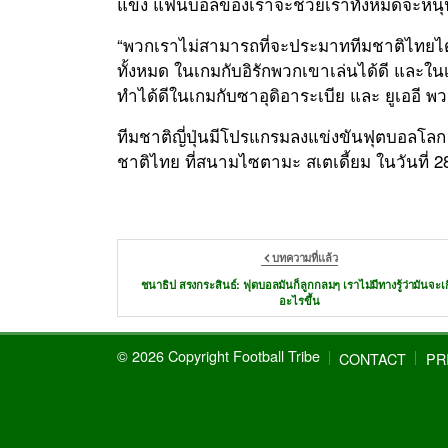
แข่ง แฟนบอลของเราจะช่วยเราทั้งหมดจะหนุน
“
พวกเราไม่สามารถที่จะประมาททีมชาติไทยได
ทั้งหมด ในเกมกับอิรักพวกเขาเล่นได้ดี และใ
ทำได้ดีในเกมกับซาอุดิอาระเบีย และ ยูเออี 
ทีมชาติญี่ปุ่นมีโปรแกรมลงแข่งขันฟุตบอลโลก
ชาติไทย ที่สนามไซตามะ สเตเดี้ยม ในวันที่
2
บทความที่แล้ว
ชนาธิป สรงกระสินธ์: ฟุตบอลมันก็ลูกกลมๆ เราไม่มีทางรู้ว่ามันจะเ
อะไรขึ้น
© 2026 Copyright Football Tribe
CONTACT
PR