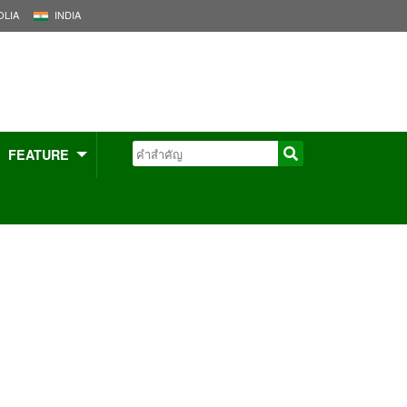
LIA
INDIA
FEATURE