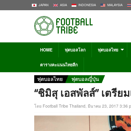
JAPAN
ASIA
INDONESIA
MALAYSIA
HOME
ฟุตบอลโลก
ฟุตบอลไทย
ตารางคะแนนไทยลีก
ฟุตบอลไทย
ฟุตบอลญี่ปุ่น
“ชิมิสุ เอสพัลส์” เตรีย
โดย
Football Tribe Thailand
,
มีนาคม 23, 2017 3:36 