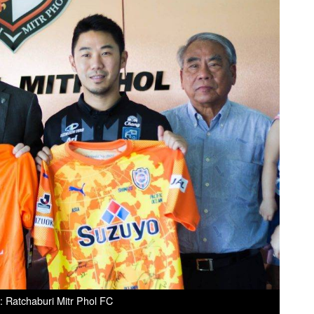
: Ratchaburi Mitr Phol FC