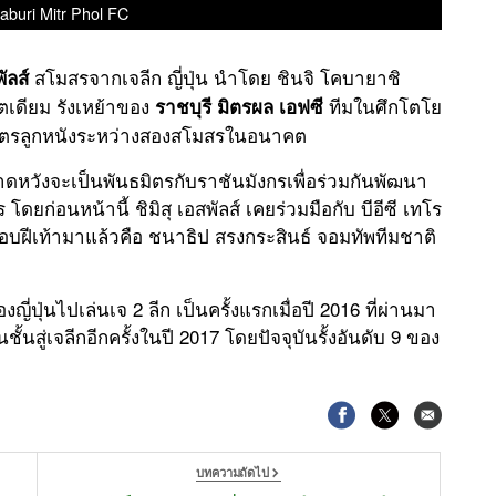
aburi Mitr Phol FC
สโมสรจากเจลีก ญี่ปุ่น นำโดย ชินจิ โคบายาชิ
พัลส์
ตเดียม รังเหย้าของ
ทีมในศึกโตโย
ราชบุรี มิตรผล เอฟซี
มิตรลูกหนังระหว่างสองสโมสรในอนาคต
หวังจะเป็นพันธมิตรกับราชันมังกรเพื่อร่วมกันพัฒนา
ก่อนหน้านี้ ชิมิสุ เอสพัลส์ เคยร่วมมือกับ บีอีซี เทโร
สอบฝีเท้ามาแล้วคือ ชนาธิป สรงกระสินธ์ จอมทัพทีมชาติ
องญี่ปุ่นไปเล่นเจ 2 ลีก เป็นครั้งแรกเมื่อปี 2016 ที่ผ่านมา
้นสู่เจลีกอีกครั้งในปี 2017 โดยปัจจุบันรั้งอันดับ 9 ของ
บทความถัดไป