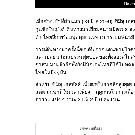
Ratch
เมื่อช่วงเช้าที่ผ่านมา (23 มี.ค.2560)
ชิมิสุ เอส
กุนซือใหญ่ได้เดินทางมาเยี่ยมสนามมิตรผล สเ
ต้า ไทยลีก พร้อมพูดคุยแนวทางการเป็นพันธ
การเดินทางมาครั้งนี้ของทีมจากแดนซามูไรคาด
แลกเปลี่ยนวัฒนธรรมฟุตบอลของทั้งสองสโมสร โดย
ศาสน มาแล้วอีกทั้งยังมีนักเตะไทยที่ได้ไปทด
ไทยในปัจจุบัน
สำหรับ ชิมิสุ เอสพัลส์ เพิ่งตกชั้นจากลีกสูงสุดข
แต่พวกเขาก็ใช้เวลาเพียง 1 ฤดูกาลในการเลื่อนชั
ตาราง แข่ง 4 ชนะ 2 แพ้ 2 มี 6 คะแนน
บทความที่แล้ว