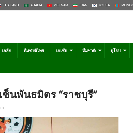
THAILAND
ARABIA
VIETNAM
IRAN
KOREA
MONGO
เจลีก
ทีมชาติไทย
เอเชีย
ทีมชาติ
ยุโรป
มเซ็นพันธมิตร “ราชบุรี”
pm