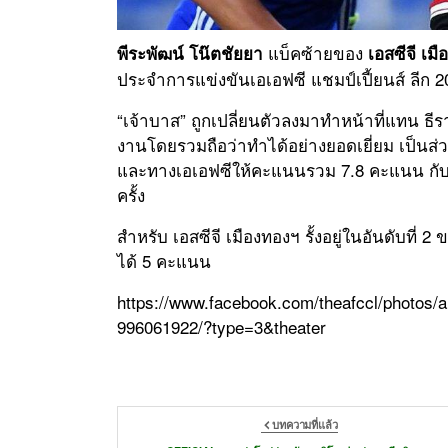
แบ็คซ้ายของ
พีระพัฒน์ โน๊ตชัยยา
เอสซีจี เมื
ประจำการแข่งขันเอเอฟซี แชมป์เปี้ยนส์ ลีก 2
“เจ้าบาส” ถูกเปลี่ยนตัวลงมาทำหน้าที่แทน ธีรา
งานโดยรวมถือว่าทำได้อย่างยอดเยี่ยม เป็นส่
และทางเอเอฟซีให้คะแนนรวม 7.8 คะแนน กับ
ครั้ง
สำหรับ เอสซีจี เมืองทองฯ รั้งอยู่ในอันดับที่
ได้ 5 คะแนน
https://www.facebook.com/theafccl/photos
996061922/?type=3&theater
บทความที่แล้ว