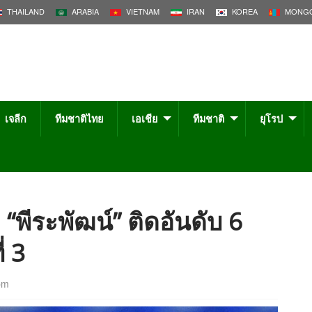
THAILAND
ARABIA
VIETNAM
IRAN
KOREA
MONGO
เจลีก
ทีมชาติไทย
เอเชีย
ทีมชาติ
ยุโรป
 “พีระพัฒน์” ติดอันดับ 6
่ 3
pm