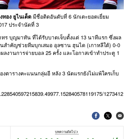
มีชื่อติดอันดับที่ 6 นักเตะยอดเยี่ยม
องทอง ยูไนเต็ด
017 ประจำนัดที่ 3
ทร บุญมาทัน ที่ได้รับบาดเจ็บตั้งแต่ 13 นาทีแรก ซึ่งผล
วนสำคัญช่วยทีมบุกเสมอ อุลซาน ฮุนได (เกาหลีใต้) 0-0
ผลงานการจ่ายบอล 25 ครั้ง และโอกาสเข้าทำประตู 1
 2 ของตารางคะแนนกลุ่มอี หลัง 3 นัดแรกยังไม่แพ้ใครเก็บ
/a.228540597215839.49977.152840578119175/1273412
บทความถัดไป