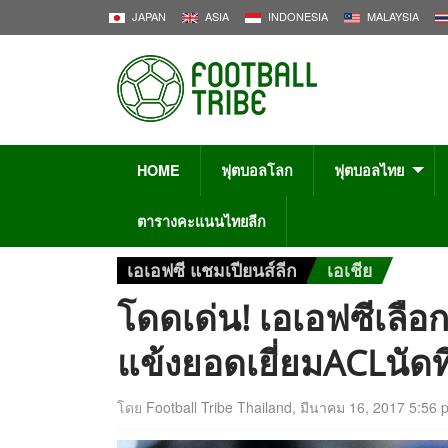
JAPAN
ASIA
INDONESIA
MALAYSIA
HOME
ฟุตบอลโลก
ฟุตบอลไทย
ตารางคะแนนไทยลีก
เอเอฟซี แชมเปียนส์ลีก
เอเชีย
โดดเด่น! เอเอฟซีเลือก
แข้งยอดเยี่ยมACLนัดที
โดย
Football Tribe Thailand
,
มีนาคม 16, 2017 5:56 