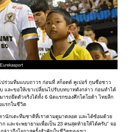
Eurekasport
 ไปร่วมทีมแบบถาวร ก่อนที่ สก็อตต์ คูเปอร์ กุนซือชาว
ับ และขอให้เขาเปลี่ยนไปรับบทบาทดังกล่าว ก่อนทำได้
ามารถยึดตัวจริงได้ทั้ง 6 นัดแรกของศึกโตโยต้า ไทยลีก
้งแรกในชีวิต
รรดานักเตะทีมชาติที่เราตามดูมาตลอด และได้ซ้อมด้วย
าก และจะพยายามเพื่อเป็น 23 คนสุดท้ายให้ได้ครับ” จอ
ย กล่าวถึงโอกาสครั้งสำคัญในชีวิตของเขา