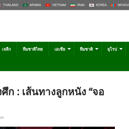
THAILAND
ARABIA
VIETNAM
IRAN
KOREA
MONGO
เจลีก
ทีมชาติไทย
เอเชีย
ทีมชาติ
ยุโรป
งศึก : เส้นทางลูกหนัง “จอ
pm