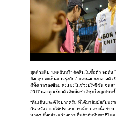
สุดท้ายทีม “เทพอินทรี” ตัดสินในซื้อตัว จอห์น
อังกฤษ จะเห็นแววรุ่งกับตำแหน่งกองกลางตัวร
ดีทั้งเวลาลงซ้อม ลงแข่งในช่วงปรี-ซีซั่น จนส
2017 และถูกเรียกตัวติดทีมชาติชุดใหญ่เป็นครั
“ตื่นเต้นและดีใจมากครับ ที่ได้มาสัมผัสกับบ
กัน หวังว่าจะได้ประสบการณ์จากตรงนี้อย่างม
นาตา ซึ่งอยู่ระหว่างการเก็บตัวกับทีมชาติไท