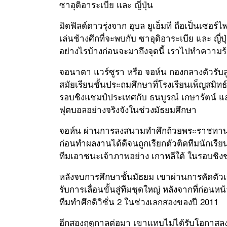
ซาอุดิอาระเบีย และ ญี่ปุ่น
มิดฟิลด์ดาวรุ่งจาก อุบล ยูเอ็มที ถือเป็นเซอร์
เล่นช้างศึกที่จะพบกับ ซาอุดิอาระเบีย และ ญ
อย่างไรบ้างก่อนจะมาถึงจุดนี้ เราไปทำความร้จ
จอนาตา แวร์ซูรา หรือ จอห์น กองกลางตัวรับล
สมัยเรียนชั้นประถมศึกษาที่โรงเรียนเพ็ญสมิท
รอบชิงแชมป์ประเทศกับ ธนบูรณ์​ เกษารัตน์ แล
ฟุตบอลอย่างจริงจังในช่วงมัธยมศึกษา
จอห์น ผ่านการลงสนามทำศึกถ้วยพระราชทาน ง,
ก่อนทำผลงานได้ดีจนถูกเรียกตัวติดทีมนักเรียน
ทีมเอาชนะเจ้าภาพอย่าง เกาหลีใต้ ในรอบชิง
หลังจบการศึกษาชั้นมัธยม เขาผ่านการคัดตัวเ
รับการเลื่อนขั้นสู่ทีมชุดใหญ่ หลังจากที่ก่อนหน้
ทีมทำศึกดิวิชั่น 2 ในช่วงเลกสองของปี 2011
อีกสองฤดูกาลต่อมา เขาแทบไม่ได้รับโอกาสลงส