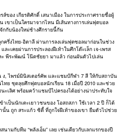
ไพรส์ของ เกียรติศักดิ์ เสนาเมือง ในการประกาศรายชื่อผู้
ี่ปุ่น เขาเป็นใครมาจากไหน มีเส้นทางการเล่นฟุตบอล
ักกับน้องใหม่ช้างศึกรายนี้กัน
ูกครึ่งไทย-อิตาลี ผ่านการลงเล่นฟุตซอลมาก่อนในช่วง
ธ์ และเคยผ่านการประลองฝีเท้าในศึกโต๊ะเล็ก เจ-เพรส
ะ พีระพัฒน์ โน๊ตชัยยา มาแล้ว ก่อนผันตัวไปเล่น
 ไพรม์มินิสเตอร์คัพ และแชมป์กีฬา 7 สี ให้กับสถาบัน
ไทย ชุดลุยศึกฟุตบอลนักเรียน 18 เมื่อปี 2010 และช่วย
ชนะเลิศ พร้อมคว้าแชมป์ไปครองได้อย่างน่าประทับใจ
ข้าเป็นนักเตะเยาวชนของ โอสถสภา ใช้เวลา 2 ปี ก็ได้
านั้น ถูก สระแก้ว ซิตี้ ที่ถูกใจฝีเท้าของเขา ยืมตัวไปช่วย
นามกับทีม “พลังเอ็ม” เลย เช่นเดียวกับเลกแรกของปี