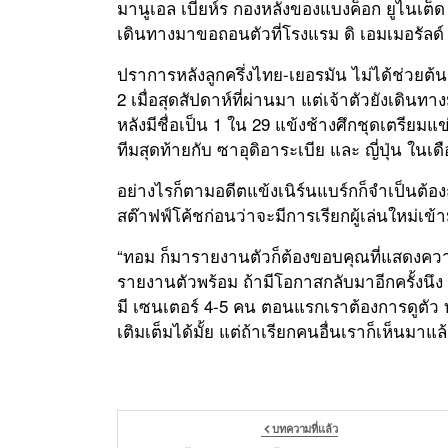
มานูเอล เบียห์ร กองหลังของแบงค็อก ยูไนเต็
เดินทางมาขอถอนตัวที่โรงแรม ดิ เอมเมอรัลด์
ปราการหลังลูกครึ่งไทย-เยอรมัน ไม่ได้ช่วยต้น
2 เมื่อสุดสัปดาห์ที่ผ่านมา แต่เจ้าตัวยังเดิ
หลังมีชื่อเป็น 1 ใน 29 แข้งช้างศึกชุดเตรีย
ทีมสุดท้ายกับ ซาอุดิอาระเบีย และ ญี่ปุ่น ในเด
อย่างไรก็ตามอดีตแข้งเนิร์นแบร์กก็จำเป็นต้อ
สต๊าฟฟ์โค้ชก่อนว่าจะมีการเรียกผู้เล่นใหม่เข้
“ทอม ก็มารายงานตัวก็ต้องขอบคุณที่แสดงควา
รายงานตัวพร้อม ถ้ามีโอกาสกลับมาอีกครั้งนึง 
มี เซนเตอร์ 4-5 คน ตอนแรกเราต้องการดูตัว
เติมเต็มได้มั้ย แต่ถ้าเรียกคนอื่นเราก็เห็นมาแล้
บทความที่แล้ว