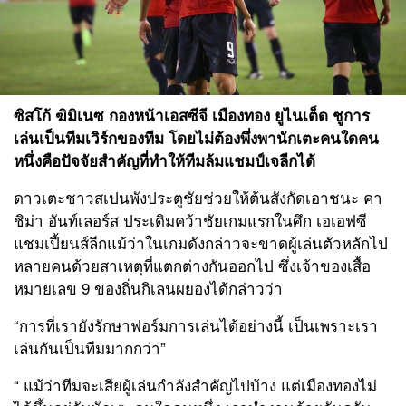
ซิสโก้ ฆิมิเนซ
กองหน้าเอสซีจี
เมืองทอง ยูไนเต็ด
ชูการ
เล่นเป็นทีมเวิร์กของทีม โดยไม่ต้องพึ่งพานักเตะคนใดคน
หนึ่งคือปัจจัยสำคัญที่ทำให้ทีมล้มแชมป์เจลีกได้
ดาวเตะชาวสเปนพังประตูชัยช่วยให้ต้นสังกัดเอาชนะ คา
ชิม่า อันท์เลอร์ส ประเดิมคว้าชัยเกมแรกในศึก เอเอฟซี
แชมเปี้ยนส์ลีกแม้ว่าในเกมดังกล่าวจะขาดผู้เล่นตัวหลักไป
หลายคนด้วยสาเหตุที่แตกต่างกันออกไป ซึ่งเจ้าของเสื้อ
หมายเลข 9 ของถิ่นกิเลนผยองได้กล่าวว่า
“
การที่เรายังรักษาฟอร์มการเล่นได้อย่างนี้ เป็นเพราะเรา
เล่นกันเป็นทีมมากกว่า
”
“
แม้ว่าทีมจะเสียผู้เล่นกำลังสำคัญไปบ้าง แต่เมืองทองไม่