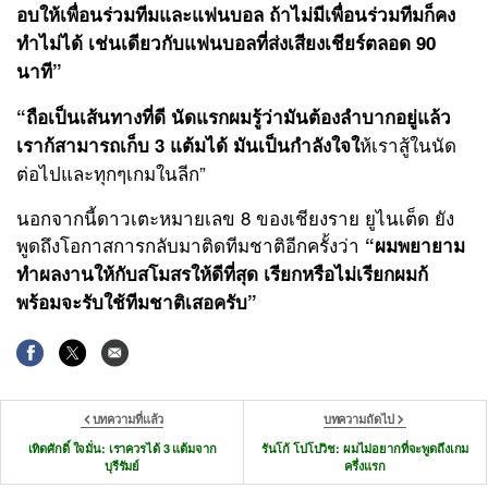
อบให้เพื่อนร่วมทีมและแฟนบอล ถ้าไม่มีเพื่อนร่วมทีมก็คง
ทำไม่ได้ เช่นเดียวกับแฟนบอลที่ส่งเสียงเชียร์ตลอด 90
นาที”
“ถือเป็นเส้นทางที่ดี นัดแรกผมรู้ว่ามันต้องลำบากอยู่แล้ว
ห้เราสู้ในนัด
เราก้สามารถเก็บ 3 แต้มได้ มันเป็นกำลังใจใ
ต่อไปและทุกๆเกมในลีก”
นอกจากนี้ดาวเตะหมายเลข 8 ของเชียงราย ยูไนเต็ด ยัง
พูดถึงโอกาสการกลับมาติดทีมชาติอีกครั้งว่า
“ผมพยายาม
ทำผลงานให้กับสโมสรให้ดีที่สุด เรียกหรือไม่เรียกผมก้
พร้อมจะรับใช้ทีมชาติเสอครับ”
บทความที่แล้ว
บทความถัดไป
เทิดศักดิ์ ใจมั่น: เราควรได้ 3 แต้มจาก
รันโก้ โปโปวิช: ผมไม่อยากที่จะพูดถึงเกม
บุรีรัมย์
ครึ่งแรก