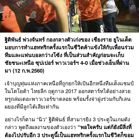
ฐิติพันธ์ พ่วงจันทร์
กองกลางตัวเก่งของ เชียงราย ยูไนเต็ด
มอบการทำแฮททริกครั้งแรกในชีวิตค้าแข้งให้กับเพื่อนร่วม
ทีมและแฟนบอลกว่างโซ้ง ที่เป็นส่วนสำคัญก่อนจะเก็บ
ชัยชนะเหนือ ซุปเปอร์ พาวเวอร์ฯ 4-0 เมื่อช่วงเย็นที่ผ่าน
มา (12 ก.พ.2560)
เจ้าบุญทุ่มแห่งภาคเหนือที่ถูกยกให้เป้นอีกหนึ่งทีมเต็งแชมป์
ในโตโยต้า ไทยลีก ฤดูกาล 2017 ออกสตาร์ทได้อย่างสวย
หรูถล่มเดอะพาวเวอร์ขาดลอย พร้อมรั้งจ่าฝูงร่วมกับกิเลน
ผยองที่มีลูกได้เสียเท่ากัน
อย่างไรก็ตาม “นิว” ฐิติพันธ์ ที่สามารยิง 3 ประตูในเกมดัง
กล่าว พูดถึงผลงานของตัวเองว่า
“พอใจครับ แต่ก้ยังมีสิ่งที่
ต้องไปปรับอีก 3 ประตูนี้เป็นแฮททริกครั้งแรกในชีวิตก็ขอม