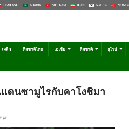
THAILAND
ARABIA
VIETNAM
IRAN
KOREA
MONGO
เจลีก
ทีมชาติไทย
เอเชีย
ทีมชาติ
ยุโรป
ในแดนซามูไรกับคาโงชิมา
19 pm