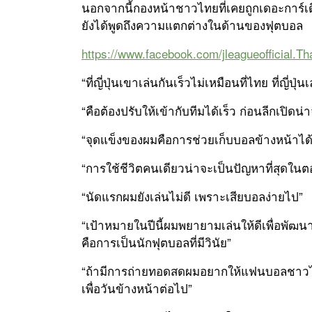
นอกจากนี้กองหน้าชาวไทยที่เคยถูกเดอะการ์เดี
ยังได้พูดถึงความแตกต่างในด้านของฟุตบอล
https://www.facebook.com/jleagueofficial.T
“
ที่ญี่ปุ่นเขาเล่นกันเร็วไม่เหมือนที่ไทย ที่ญี่ป
“
คือต้องปรับให้เข้ากับทีมได้เร็ว ก่อนลีกเปิดน่า
“
จุดแข็งของผมคือการช่วยเก็บบอลข้างหน้าได
“
การใช้ชีวิตคนเดียวน่าจะเป็นปัญหาที่สุดในตอ
“
นัดแรกผมยังเล่นไม่ดี เพราะเสียบอลง่ายไป
”
“
เป้าหมายในปีนี้ผมพยายามเล่นให้ดีเพื่อพัฒน
คือการเป็นนักฟุตบอลที่มีวินัย
”
“
ถ้ามีการถ่ายทอดสดผมอยากให้แฟนบอลชาวไทยเ
เพื่อวันข้างหน้าต่อไป
”