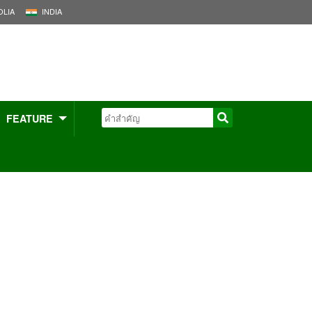
LIA
INDIA
FEATURE