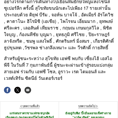
อย่างไรก็ตามการเดินทางไปเยือนทีมยักษ์ใหญ่แห่งไชนีส
ซูเปอร์ลีก ครั้งนี้ สุโขทัยขนนักเตะไปเพียง 17 รายเท่านั้น
ประกอบด้วย ดิยุฟ บีรัม , จอห์น บาจโจ้ , อัดเมียร์ อัรโดวิช
, คาตาโนะ ฮิโรมิชิ (เอเชีย) , ไพโรจน เอี่ยมมาก , ยุทพงษ์
ศรีละคร , เลอสันต์ เทียมราช , กฤษณ เกษมกุลวิไล , พิชิต
ใจบุญ , ก้องนทีชัย บุญมา , ยุทธภูมิ ศรีไชย , ปิยะราษฎร์
ลาจังหรีด , ชมพู แสงโพธิ์ , ศักดรินทร์ มิ่งสมร , เกียรติศักดิ์
ธูปขุนทด ,วัชรพล ช่างกลึงเหมาะ และ วีรศักดิ์ กายสิทธิ์
สำหรับผู้ชนะระหว่าง สุโขทัย เอฟซี พบกับ เซี่ยงไฮ้ เอสไอ
พีจี ในวันที่ 7 กุมภาพันธ์นี้ ผู้ชนะจะผ่านเข้าสู่รอบแบ่งกลุ่ม
สายเอฟ ร่วมกับ เอฟซี โซล, อูราวะ เรด ไดมอนส์ และ
เวสต์เทิร์น ซิดนีย์ วันเดอร์เรอร์
บทความที่แล้ว
บทความถัดไป
แกร่งสมราคา!ซานเฟรชเชบุกอัด
ยังอยู่กับทีม! บิ๊กฮั่นเผยรอเช็คร่างกาย
เมืองทอง1-3ผงาดแชมป์โตโยต้าพรีเมียร์
“มาร์ค บริดจ์” ลุยเลกสอง