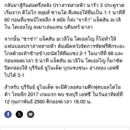
กลับมาสู้กันต่อครึ่งหลัง ปราสาทสายฟ้า มารัว
3
ประตูรวด
เริ่มจาก ดิโอโก หลุยส์ ซานโต ตีเสมอให้ทีมเป็น
1-1
นาทีที่
60
ก่อนที่แชมป์ไทยลีก
4
สมัย ก็ส่ง
“
จาจ้า
”
แจ็คสัน อเวลิ
โน โคเอลโญ ลงมาเล่นแทน บดินทร์ ผาลา
จากนั้น
“
ชาช่า
”
แจ็คสัน อเวลิโน โคเอลโญ ก็ไม่ทำให้
แฟนบอลปราสาทสายฟ้า ต้องผิดหวังจัดการซัดฟรีคิกระยะ
ไกลด้วยเท้าซ้ายข้างถนัดให้ทีมแซง
2-1
ในนาทีที่
68
และ
ก่อนหมดเวลา
5
นาที แจ็คสัน อเวลิโน โคเอลโญ ก็มาซัด
ปิดกล่องให้ บุรีรัมย์ ยูไนเต็ด บุกแซงชนะ อ่างทอง เอฟซี
ไปได้
3-1
สำหรับ บุรีรัมย์ ยูไนเต็ด จะมีคิวลงสนามศึกฟุตบอลโตโย
ต้า ไทยลีก
2017
เกมแรก พบ ชลบุรี เอฟซี ในวันอาทิตย์ที่
12
กุมภาพันธ์
2560
คิกออฟเวลา
18.00
น
.