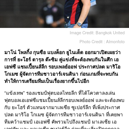
Image Credit: Bangkok United
Photo Credit : Almonfoto
มาโน่ โพลกิ้ง กุนซือ แบงค็อก ยูไนเต็ด ออกมาเปิดเผยว่า
การที่ ยะโฮร์ ดารุล ต๊ะซิม คู่แข่งที่จะต้องพบกันในศึก เอ
เอฟซี แชมเปี้ยนส์ลีก รอบเพลย์ออฟ ประกาศปลด มาริโอ
โกเมซ ผู้จัดการทีมชาวอาร์เจนตินา ก่อนเกมที่จะพบกัน
ทำให้การเตรียมทีมเป็นเรื่องยากขึ้นไปอีก
“แข้งเทพ” รองแชมป์ฟุตบอลไทยลีก ที่ได้โควตาลงเล่น
ฟุตบอลเอเอฟซีแชมเปี้ยนส์ลีกรอบเพลย์ออฟ และจะต้องพบ
กับ ยะโฮร์ ตัวแทนจากมาเลเซีย ซูเปอร์ลีก ที่เพิ่งประกาศ
ปลด มาริโอ โกเมซ ผู้จัดการทีมชาวอาร์เจนตินา ที่เคยพา
ทีมคว้าแชมป์ เอเอฟซี คัพรวมไปถึงแชมป์ มาเลเซีย เอ
เอฟคัพ และ มาเลเซีย ซูเปอร์ลีก ก่อนที่จะเริ่มเปิดฤดูกาล