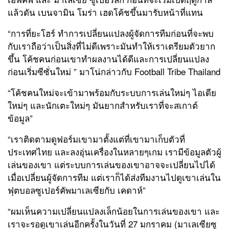
แล้วดัน เบนจามิน โมร่า เฮดโค้ชขึ้นมารับหน้าที่แทน
“การที่ยะโฮร์ ทำการเปลี่ยนแปลงผู้จัดการทีมก่อนที่จะพบ
กับเราถือว่าเป็นสิ่งที่ไม่ดีเพราะมันทำให้เราเตรียมตัวยาก
ขึ้น โค้ชคนก่อนเขาทำผลงานได้ดีและการเปลี่ยนแปลง
ก่อนเริ่มซีซั่นใหม่ ” มาโน่กล่าวกับ Football Tribe Thailand
“โค้ชคนใหม่จะเข้ามาพร้อมกับระบบการเล่นใหม่ๆ ไอเดีย
ใหม่ๆ และนักเตะใหม่ๆ มันยากสำหรับเราที่จะสเกาต์
ข้อมูล”
“เราติดตามดูฟอร์มเขามาตั้งแต่ที่เขามาเก็บตัวที่
ประเทศไทย และลงอุ่นเครื่องในหลายๆเกม เรามีข้อมูลตัวผู้
เล่นของเขา แต่ระบบการเล่นของเขาอาจจะเปลี่ยนไปได้
เมื่อเปลี่ยนผู้จัดการทีม แต่เราก็ได้ส่งทีมงานไปดูเขาเล่นใน
ฟุตบอลซูเปอร์คัพมาเลเซียกับ เคดาห์”
“ผมเห็นความเปลี่ยนแปลงเล็กน้อยในการเล่นของเขา และ
เราจะรอดูเขาเล่นอีกครั้งในวันที่ 27 มกราคม (มาเลเซียซู