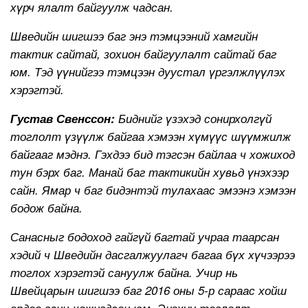
хүрч ялалт байгуулж чадсан.
Шведийн шигшээ баг энэ тэмцээний хамгийн
тактик сайтай, зохион байгуулалт сайтай баг
юм. Тэд үүнийгээ тэмцээн дуустал үргэлжлүүлэх
хэрэгтэй.
Густав Свенссон:
Биднийг үзэхэд сонирхолгүй
тоглолт үзүүлж байгаа хэмээн хүмүүс шүүмжилж
байгааг мэднэ. Гэхдээ бид тэгсэн байлаа ч хожиход
тун бэрх баг. Манай баг тактикийн хувьд үнэхээр
сайн. Ямар ч баг бидэнтэй тулахаас эмээнэ хэмээн
бодож байна.
Санасныг бодоход гайгүй багтай учраа таарсан
хэдий ч Шведийн дасгалжуулагч багаа бүх хүчээрээ
тоглох хэрэгтэй сануулж байна. Учир нь
Швейцарын шигшээ баг 2016 оны 5-р сараас хойш
ердөө ганц хожигдсон юм. Энэхүү тоглолт