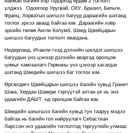
найман багийн нэр тодорход ердөө 2 тоглолт
үлджээ. Одоогоор Уругвай, ОХУ, Бразил, Бельги,
Франц, Хорватын шигшээ багууд дараагийн шатанд
тоглох эрхээ аваад байгаа юм. Дараагийн хоёр
эрхийн төлөө Англи Колумб, Швед Щвейцарын
шигшээ багуудын тоглолт явагдана.
Нидерланд, Итаили гээд дэлхийн шилдэг шигшээ
багуудын үнэ цэнээр дэлхийн аваргад оролцож
цомыг хамгаалагч Германы үнэ цэнээр хасагдах
шатанд Шведийн шигшээ баг тоглох юм.
Өрсөлдөгч Щвейцарын шигшээ багийн хувьд Гранит
Шака, Хердан Шакири тэргүүтэй алтан үе нь энэ
удаагийн ДАШТ -нд оролцож байгаа юм.
Шведийн шишгшээ багийн хувьд тун тааруу мэдээ
байгаа нь багийн гол найруулагч Себастиан
Ларссон энэ удаагийн тоглолтод торгуулийн улмаас