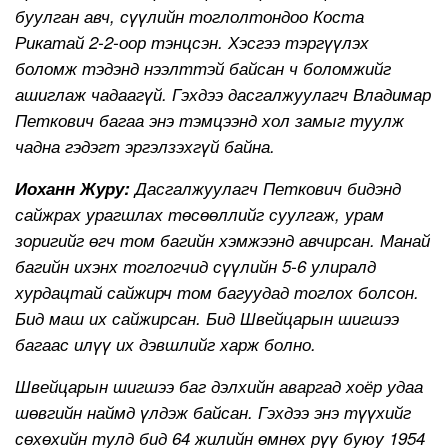
буулган авч, сүүлийн тоглолтондоо Коста
Рикатай 2-2-оор тэнцсэн. Хэсгээ тэргүүлэх
боломж тэдэнд нээлттэй байсан ч боломжийг
ашиглаж чадаагүй. Гэхдээ дасгалжуулагч Владимар
Петкович багаа энэ тэмцээнд хол замыг туулж
чадна гэдэгт эргэлзэхгүй байна.
Иоханн Журу:
Дасгалжуулагч Петкович бидэнд
сайжрах урагшлах төсөөллийг суулгаж, урам
зоригийг өгч том багийн хэмжээнд авчирсан. Манай
багийн ихэнх тоглогчид сүүлийн 5-6 улиралд
хурдацтай сайжирч том багуудад тоглох болсон.
Бид маш их сайжирсан. Бид Швейцарын шигшээ
багаас илүү их дэвшлийг харж болно.
Швейцарын шигшээ баг дэлхийн аваргад хоёр удаа
шөвгийн наймд үлдэж байсан. Гэхдээ энэ түүхийг
сөхөхийн тулд бид 64 жилийн өмнөх рүү буюу 1954