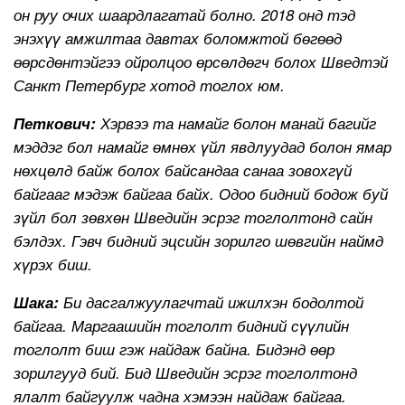
он руу очих шаардлагатай болно. 2018 онд тэд
энэхүү амжилтаа давтах боломжтой бөгөөд
өөрсдөнтэйгээ ойролцоо өрсөлдөгч болох Шведтэй
Санкт Петербург хотод тоглох юм.
Петкович:
Хэрвээ та намайг болон манай багийг
мэддэг бол намайг өмнөх үйл явдлуудад болон ямар
нөхцөлд байж болох байсандаа санаа зовохгүй
байгааг мэдэж байгаа байх. Одоо бидний бодож буй
зүйл бол зөвхөн Шведийн эсрэг тоглолтонд сайн
бэлдэх. Гэвч бидний эцсийн зорилго шөвгийн наймд
хүрэх биш.
Шака:
Би дасгалжуулагчтай ижилхэн бодолтой
байгаа. Маргаашийн тоглолт бидний сүүлийн
тоглолт биш гэж найдаж байна. Бидэнд өөр
зорилгууд бий. Бид Шведийн эсрэг тоглолтонд
ялалт байгуулж чадна хэмээн найдаж байгаа.