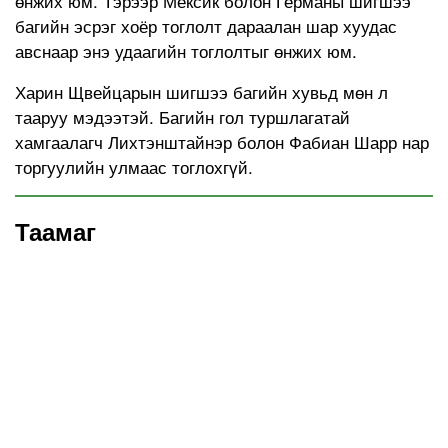
өнжих юм. Тэрээр Мексик болон Германы шигшээ
багийн эсрэг хоёр тоглолт дараалан шар хуудас
авснаар энэ удаагийн тоглолтыг өнжих юм.
Харин Щвейцарын шигшээ багийн хувьд мөн л
тааруу мэдээтэй. Багийн гол туршлагатай
хамгаалагч Лихтэнштайнэр болон Фабиан Шарр нар
торгуулийн улмаас тоглохгүй.
Таамаг