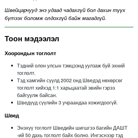
Швейцарчууд энэ удаад чадахгүй бол дахин түүх
бүтээх боломж олдохгүй байж магадгүй.
Тоон мэдээлэл
Хоорондын тоглолт
Тэдний олон улсын тэмцээнд уулзаж буй эхний
тоглолт.
Тэд хамгийн сүүлд 2002 онд Шведэд нөхөрсөг
тоглолт хийхэд 1:1 харьцаатай эвийн гэрээ
байгуулж байсан.
Шведүүд сүүлийн 3 учраандаа хожигдоогүй.
Швед
Энэхүү тоглолт Шведийн шигшгээ багийн ДАШТ
-ий 50 дахь тоглолт байх болно. Ингэснээр тэд