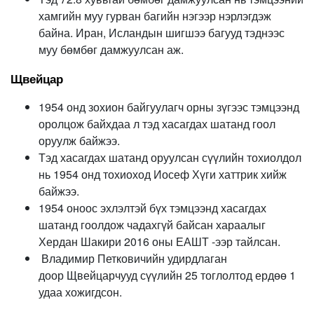
хамгийн муу гурван багийн нэгээр нэрлэгдэж
байна. Иран, Исландын шигшээ багууд тэднээс
муу бөмбөг дамжуулсан аж.
Щвейцар
1954 онд зохион байгуулагч орны зүгээс тэмцээнд
оролцож байхдаа л тэд хасагдах шатанд гоол
оруулж байжээ.
Тэд хасагдах шатанд оруулсан сүүлийн тохиолдол
нь 1954 онд тохиоход Иосеф Хүги хаттрик хийж
байжээ.
1954 оноос эхлэлтэй бүх тэмцээнд хасагдах
шатанд гоолдож чадахгүй байсан хараалыг
Хердан Шакири 2016 оны ЕАШТ -ээр тайлсан.
Владимир Петковичийн удирдлаган
доор Щвейцарчууд сүүлийн 25 тоглолтод ердөө 1
удаа хожигдсон.