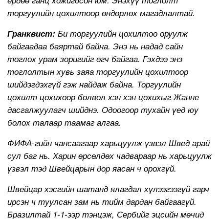
торгуулийн цохилтоор өндөрлөх магадлалтай.
Гранквист:
Би торгуулийн цохилтоо оруулж
байгаадаа баяртай байна. Энэ нь надад сайн
тоглох урам зоригийг өгч байгаа. Гэхдээ энэ
тоглолтын хувь заяа торгуулийн цохилтоор
шийдэгдэхгүй гэж найдаж байна. Торгуулийн
цохилт цохихоор болвол хэн хэн цохихыг Жанне
дасгалжуулагч шийднэ. Одоогоор тухайн үед юу
болох талаар таамаг алгаа.
ФИФА-гийн чансаагаар харьцуулж үзвэл Швед арай
сул баг нь. Харин өрсөлдөх чадвараар нь харьцуулж
үзвэл тэд Швейцарын дор яасан ч орохгүй.
Швейцар хэсгийн шатанд ялагдал хүлээгээгүй гарч
ирсэн ч туулсан зам нь тийм дардан байгаагүй.
Бразилтай 1-1-ээр тэнцэж, Сербийг эцсийн мөчид