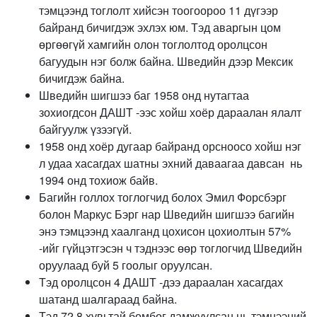
тэмцээнд тоглолт хийсэн тоогоороо 11 дүгээр
байранд бичигдэж эхлэх юм. Тэд аваргын цом
өргөөгүй хамгийн олон тоглолтод оролцсон
багуудын нэг болж байна. Шведийн дээр Мексик
бичигдэж байна.
Шведийн шигшээ баг 1958 онд нутагтаа
зохиогдсон ДАШТ -ээс хойш хоёр дараалан ялалт
байгуулж үзээгүй.
1958 онд хоёр дугаар байранд орсноосо хойш нэг
л удаа хасагдах шатны эхний даваагаа давсан нь
1994 онд тохиож байв.
Багийн голлох тоглогчид болох Эмил Форсбэрг
болон Маркус Бэрг нар Шведийн шигшээ багийн
энэ тэмцээнд хаалганд цохисон цохиолтын 57%
-ийг гүйцэтгэсэн ч тэднээс өөр тоглогчид Шведийн
оруулаад буй 5 гоолыг оруулсан.
Тэд оролцсон 4 ДАШТ -дээ дараалан хасагдах
шатанд шалгараад байна.
Тэд 72.8 хувьтай бөмбөг дамжуулсан нь тэмцээний