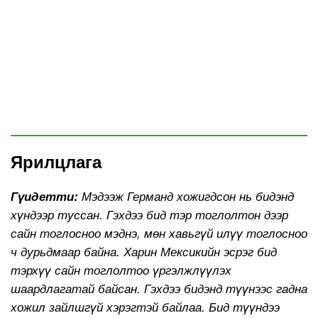
Ярилцлага
Гүидетти:
Мэдээж Германд хожигдсон нь бидэнд
хүндээр туссан. Гэхдээ бид тэр тоглолтон дээр
сайн тоглосноо мэднэ, мөн хавьгүй илүү тоглосноо
ч дурьдмаар байна. Харин Мексикийн эсрэг бид
тэрхүү сайн тоглолтоо үргэлжлүүлэх
шаардлагатай байсан. Гэхдээ бидэнд түүнээс гадна
хожил зайлшгүй хэрэгтэй байлаа. Бид түүндээ