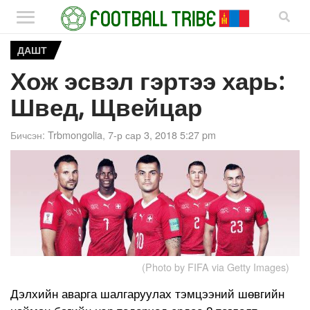
ДАШТ
Хож эсвэл гэртээ харь:
Швед, Щвейцар
Бичсэн:
Trbmongolia
,
7-р сар 3, 2018 5:27 pm
(Photo by FIFA via Getty Images)
Дэлхийн аварга шалгаруулах тэмцээний шөвгийн