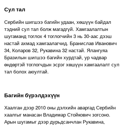
Сул тал
Сербийн шигшээ багийн удаан, хөшүүн байдал
тэдний сул тал болж магадгүй. Хамгаалалтын
шугаманд тоглох 4 тоглогчийн 3 нь 30-аас дээш
настай ахмад хамгаалагчид. Бранислав Иванович
34, Коларов 32, Рукавина 32 настай. Ялангуяа
Бразилын шигшээ багийн хурдтай, ур чадвар
өндөртэй тоглогчдын эсрэг хөшүүн хамгаалалт сул
тал болох аюултай.
Багийн бүрэлдэхүүн
Хаалган дээр 2010 оны дэлхийн аваргад Сербийн
хаалгыг манасан Владимар Стойкович зогсоно.
Арын шугамыг дээр дурьдсанчлан Рукавина,