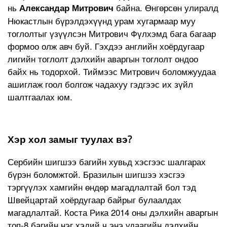
нь
байна. Өнгөрсөн улиралд
Александар Митрович
Нюкастлын бүрэлдэхүүнд урам хугармаар муу
тоглолтыг үзүүлсэн Митрович Фүлхэмд бага багаар
формоо олж авч буй. Гэхдээ английн хоёрдугаар
лигийн тоглолт дэлхийн аваргын тоглолт ондоо
байх нь тодорхой. Тиймээс Митрович боломжуудаа
ашиглаж гоол болгож чадахуу гэдгээс их зүйл
шалтгаалах юм.
Хэр хол замыг туулах вэ?
Сербийн шигшээ багийн хувьд хэсгээс шалгарах
бүрэн боломжтой. Бразилын шигшээ хэсгээ
тэргүүлэх хамгийн өндөр магадлалтай бол тэд
Швейцартай хоёрдугаар байрыг булаалдах
магадлалтай. Коста Рика 2014 оны дэлхийн аваргын
топ-8 багийн нэг хэдий ч энэ удаагийн дэлхийн