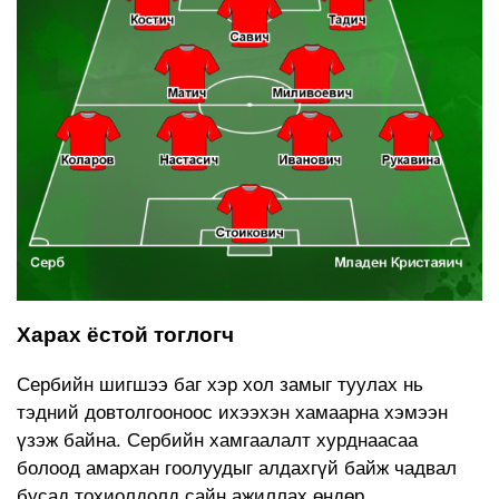
Харах ёстой тоглогч
Сербийн шигшээ баг хэр хол замыг туулах нь
тэдний довтолгооноос ихээхэн хамаарна хэмээн
үзэж байна. Сербийн хамгаалалт хурднаасаа
болоод амархан гоолуудыг алдахгүй байж чадвал
бусад тохиолдолд сайн ажиллах өндөр