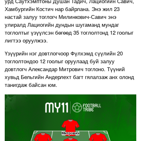
урд Саутхэмптоны Душан Тадич, Лациогийн Савич,
Хамбургийн Костич нар байрлана. Энэ жил 23
настай залуу тоглогч Милинкович-Савич энэ
улиралд Лациогийн дундын шугаманд мундаг
тоглолтыг үзүүлсэн бөгөөд 35 тоглолтонд 12 гоолыг
лигтээ оруулжээ.
Үзүүрийн нэг довтлогчоор Фүлхэмд сүүлийн 20
тоглолтондоо 12 гоолыг оруулаад буй залуу
довтлогч Александар Митрович тоглоно. Түүний
хувьд Бельгийн Андерлехт багт гялалзаж анх олонд
танигдаж байсан юм.