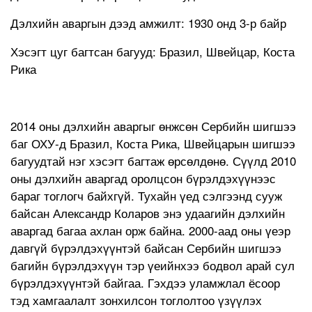
Дэлхийн аваргын дээд амжилт: 1930 онд 3-р байр
Хэсэгт цуг багтсан багууд: Бразил, Швейцар, Коста
Рика
2014 оны дэлхийн аваргыг өнжсөн Сербийн шигшээ
баг ОХУ-д Бразил, Коста Рика, Швейцарын шигшээ
багуудтай нэг хэсэгт багтаж өрсөлдөнө. Сүүлд 2010
оны дэлхийн аваргад оролцсон бүрэлдэхүүнээс
бараг тоглогч байхгүй. Тухайн үед сэлгээнд сууж
байсан Александр Коларов энэ удаагийн дэлхийн
аваргад багаа ахлан орж байна. 2000-аад оны үеэр
давгүй бүрэлдэхүүнтэй байсан Сербийн шигшээ
багийн бүрэлдэхүүн тэр үеийнхээ бодвол арай сул
бүрэлдэхүүнтэй байгаа. Гэхдээ уламжлал ёсоор
тэд хамгаалалт зонхилсон тоглолтоо үзүүлэх