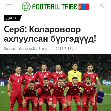
ДАШТ
Cерб: Коларовоор
ахлуулсан бүргэдүүд!
Бичсэн:
Trbmongolia
,
6-р сар 4, 2018 7:18 pm