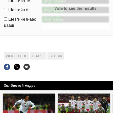
Шөвгийн 16
32%
-
13 votes
Vote to see the results
Шөвгийн 8
31%
-
2 votes
Шөвгийн 8-аас
30%
-
0 votes
цааш
WORLD CUP
BRAZIL
SERBIA
Холбоотой мэдээ