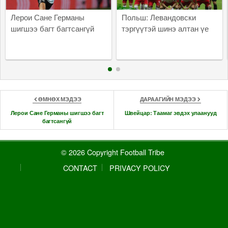
Лерои Сане Германы
Польш: Левандовски
шигшээ багт багтсангүй
тэргүүтэй шинэ алтан үе
ӨМНӨХ МЭДЭЭ
ДАРААГИЙН МЭДЭЭ
Лерои Сане Германы шигшээ багт
Швейцар: Таамаг эвдэх улаанууд
багтсангүй
© 2026 Copyright Football Tribe
CONTACT
PRIVACY POLICY