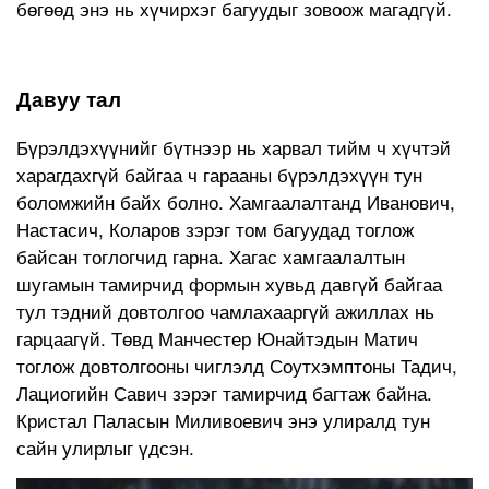
бөгөөд энэ нь хүчирхэг багуудыг зовоож магадгүй.
Давуу тал
Бүрэлдэхүүнийг бүтнээр нь харвал тийм ч хүчтэй
харагдахгүй байгаа ч гарааны бүрэлдэхүүн тун
боломжийн байх болно. Хамгаалалтанд Иванович,
Настасич, Коларов зэрэг том багуудад тоглож
байсан тоглогчид гарна. Хагас хамгаалалтын
шугамын тамирчид формын хувьд давгүй байгаа
тул тэдний довтолгоо чамлахааргүй ажиллах нь
гарцаагүй. Төвд Манчестер Юнайтэдын Матич
тоглож довтолгооны чиглэлд Соутхэмптоны Тадич,
Лациогийн Савич зэрэг тамирчид багтаж байна.
Кристал Паласын Миливоевич энэ улиралд тун
сайн улирлыг үдсэн.