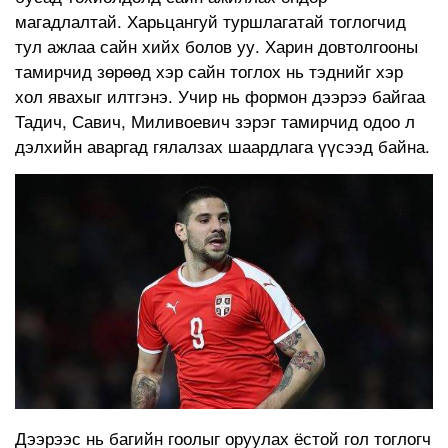
магадлалтай. Харьцангуй туршлагатай тоглогчид
тул ажлаа сайн хийх болов уу. Харин довтолгооны
тамирчид зөрөөд хэр сайн тоглох нь тэднийг хэр
хол явахыг илтгэнэ. Учир нь формон дээрээ байгаа
Тадич, Савич, Миливоевич зэрэг тамирчид одоо л
дэлхийн аваргад гялалзах шаардлага үүсээд байна.
Дээрээс нь багийн гоолыг оруулах ёстой гол тоглогч