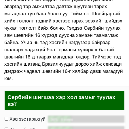
аваргад тэр амжилтаа давтаж шуугиан тарих
магадлал тун бага болов уу. Тиймээс Швейцартай
хийх тоглолт тэдний хэсгээс гарах эсэхийг шийдэх
чухал тоглолт байх болно. Гэхдээ Сербийн туулах
зам шөвгийн 16 хүрээд дуусна хэмээн таамаглаж
байна. Учир нь тэд хэсгийн нэгдүгээр байраар
шалгарч чадахгүй бол Германы хүчирхэг багтай
шөвгийн 16-д таарах магадлал өндөр. Тиймээс тэд
хэсгийн шатанд Бразилчуудыг дороо хийж сенсаци
дэгдээж чадвал шөвгийн 16-г хялбар давж магадгүй
юм.
Сербийн шигшээ хэр хол замыг туулах
вэ?
Хэсгээс гарахгүй
30%
-
5 votes