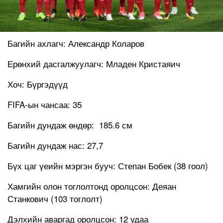
Багийн ахлагч: Александр Коларов
Ерөнхий дасгалжуулагч: Младен Кристаяич
Хоч: Бүргэдүүд
FIFA-ын чансаа: 35
Багийн дундаж өндөр: 185.6 см
Багийн дундаж нас: 27,7
Бүх цаг үеийн мэргэн бууч: Степан Бобек (38 гоол)
Хамгийн олон тоглолтонд оролцсон: Деяан
Станкович (103 тоглолт)
Дэлхийн аваргад оролцсон: 12 удаа