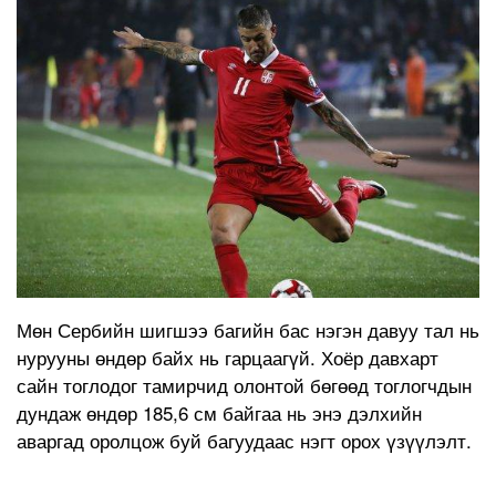
Мөн Сербийн шигшээ багийн бас нэгэн давуу тал нь
нурууны өндөр байх нь гарцаагүй. Хоёр давхарт
сайн тоглодог тамирчид олонтой бөгөөд тоглогчдын
дундаж өндөр 185,6 см байгаа нь энэ дэлхийн
аваргад оролцож буй багуудаас нэгт орох үзүүлэлт.