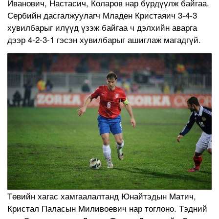
Иванович, Настасич, Коларов нар бүрдүүлж байгаа.
Сербийн дасгалжуулагч Младен Кристаяич 3-4-3
хувилбарыг илүүд үзэж байгаа ч дэлхийн аварга
дээр 4-2-3-1 гэсэн хувилбарыг ашиглаж магадгүй.
Төвийн хагас хамгаалалтанд Юнайтэдын Матич,
Кристал Паласын Миливоевич нар тоглоно. Тэдний