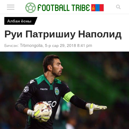
Албан ёсны
Руи Патришиу Наполид
Бичсэн:
Trbmongolia
,
5-р сар 29, 2018 8:41 pm