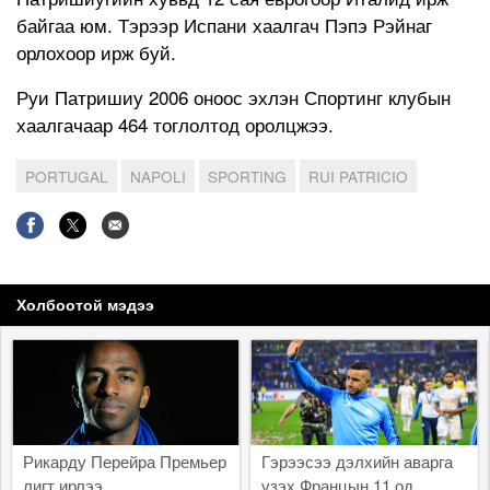
байгаа юм. Тэрээр Испани хаалгач Пэпэ Рэйнаг
орлохоор ирж буй.
Руи Патришиу 2006 оноос эхлэн Спортинг клубын
хаалгачаар 464 тоглолтод оролцжээ.
PORTUGAL
NAPOLI
SPORTING
RUI PATRICIO
Холбоотой мэдээ
Рикарду Перейра Премьер
Гэрээсээ дэлхийн аварга
лигт ирлээ
үзэх Францын 11 од