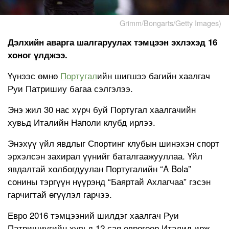
Grimm/Bongarts/Getty Images)
Дэлхийн аварга шалгаруулах тэмцээн эхлэхэд 16
хоног үлджээ.
Үүнээс өмнө
Португал
ийн шигшээ багийн хаалгач
Руи Патришиу багаа сэлгэлээ.
Энэ жил 30 нас хүрч буй Португал хаалгачийн
хувьд Италийн Наполи клубд ирлээ.
Энэхүү үйл явдлыг Спортинг клубын шинэхэн спорт
эрхэлсэн захирал үүнийг баталгаажууллаа. Үйл
явдалтай холбогдуулан Португалийн “A Bola”
сонины тэргүүн нүүрэнд “Баяртай Ахлагчаа” гэсэн
гарчигтай өгүүлэл гарчээ.
Евро 2016 тэмцээний шилдэг хаалгач Руи
Патришиугийн хувьд 12 сая еврогоор Италид ирж