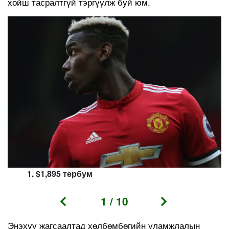
хойш тасралтгүй тэргүүлж буй юм.
$1,895 тербум
1
/
10
Энэхүү жагсаалтад хөлбөмбөгийн уламжлалын