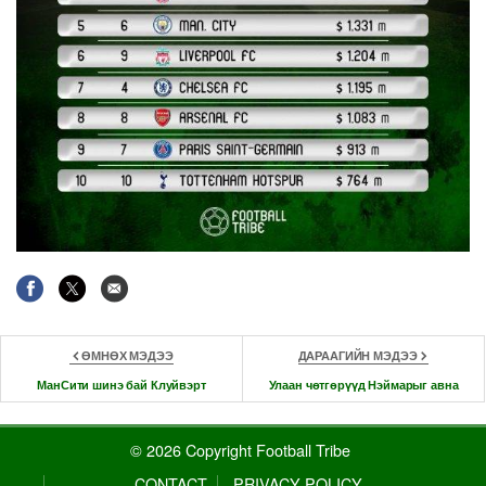
ӨМНӨХ МЭДЭЭ
ДАРААГИЙН МЭДЭЭ
МанСити шинэ бай Клуйвэрт
Улаан чөтгөрүүд Нэймарыг авна
© 2026 Copyright Football Tribe
CONTACT
PRIVACY POLICY