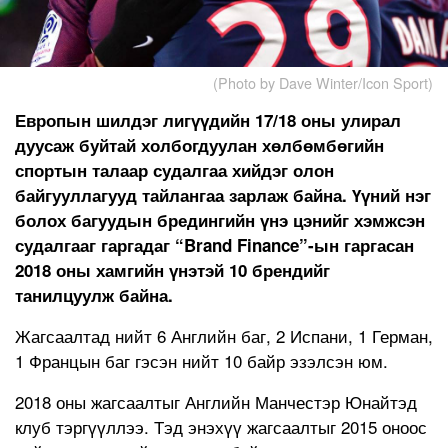
(Photo by Dave Winter/Icon Sport)
Европын шилдэг лигүүдийн 17/18 оны улирал
дуусаж буйтай холбогдуулан хөлбөмбөгийн
спортын талаар судалгаа хийдэг олон
байгууллагууд тайлангаа зарлаж байна. Үүний нэг
болох багуудын бредингийн үнэ цэнийг хэмжсэн
судалгааг гаргадаг “Brand Finance”-ын гаргасан
2018 оны хамгийн үнэтэй 10 брендийг
танилцуулж байна.
Жагсаалтад нийт 6 Английн баг, 2 Испани, 1 Герман,
1 Францын баг гэсэн нийт 10 байр эзэлсэн юм.
2018 оны жагсаалтыг Английн Манчестэр Юнайтэд
клуб тэргүүллээ. Тэд энэхүү жагсаалтыг 2015 оноос