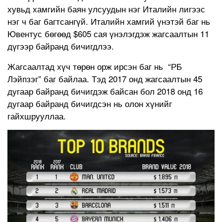
хувьд хамгийн баян улсуудын нэг Италийн лигээс
нэг ч баг багтсангүй. Италийн хамгий үнэтэй баг нь
Ювентус бөгөөд $605 сая үнэлэгдэж жагсаалтын 11
дүгээр байранд бичигдлээ.
Жагсаалтад хүч төрөн орж ирсэн баг нь “РБ
Лэйпзэг” баг байлаа. Тэд 2017 онд жагсаалтын 45
дугаар байранд бичигдэж байсан бол 2018 онд 16
дугаар байранд бичигдсэн нь олон хүнийг
гайхшрууллаа.