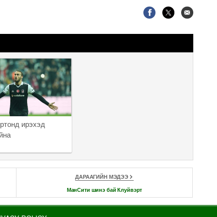
ртонд ирэхэд
йна
ДАРААГИЙН МЭДЭЭ
МанСити шинэ бай Клуйвэрт