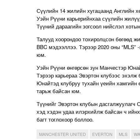
Сүүлийн 14 жилийн хугацаанд Английн х
Уэйн Рүүни карьерийнхаа сүүлийн жилүү
Түүний дараагийн зогсоол нийслэл хотын
Талууд хоорондоо тохиролцсон бөгөөд жи
BBC мэдээллээ. Тэрээр 2020 оны “MLS” -
юм.
Уэйн Рүүни өнгөрсөн зун Манчестэр Юна
Тэрээр карьераа Эвэртон клубээс эхэлж 
Юнайтэд клубруу тухайн үеийн хамгийн 
тарьж байсан юм.
Түүнийг Эвэртон клубын дасгалжуулагч 
хэд хэдэн удаа илэрхийлж байсан ч ийнх
багт тоглохоор боллоо.
MANCHESTER UNITED
EVERTON
MLS
WA