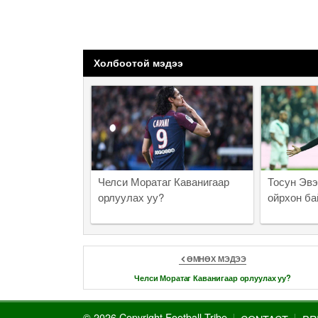
Холбоотой мэдээ
Челси Моратаг Каванигаар
Тосун Эвэ
орлуулах уу?
ойрхон ба
ӨМНӨХ МЭДЭЭ
Челси Моратаг Каванигаар орлуулах уу?
© 2026 Copyright Football Tribe