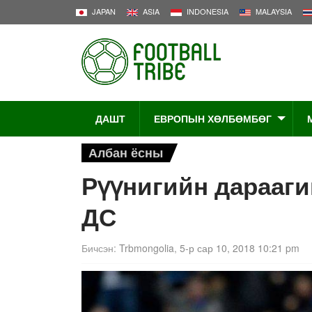
JAPAN
ASIA
INDONESIA
MALAYSIA
ДАШТ
ЕВРОПЫН ХӨЛБӨМБӨГ
Албан ёсны
Рүүнигийн дарааги
ДС
Бичсэн:
Trbmongolia
,
5-р сар 10, 2018 10:21 pm