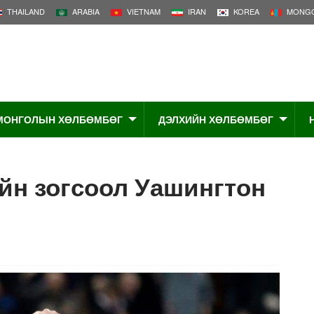
THAILAND
ARABIA
VIETNAM
IRAN
KOREA
MONGO
МОНГОЛЫН ХӨЛБӨМБӨГ
ДЭЛХИЙН ХӨЛБӨМБӨГ
йн зогсоол Уашингтон