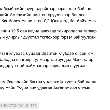
өлбөмбөгийн нүүр царайгаар нэрлэгдэж байсан
дийг Америкийн лигт өнгөрүүлэхээр боллоо.
 баг болох Уашингтон ДС Юнайтэд баг байх гэнэ.
лийн 12.5 сая паунд авахаар тохиролцсон талаар
ын улирлыг дуустал тоглохоор гэрээг байгуулсан
йтэд клубээс буцаад Эвэртон клубдээ очсон юм.
байхдаа онцгойрч улмаар тэр зундаа Манчестэр
өндөр үнэтэй наймаагаар нэрлэгдэж шуугиан
Сэм Эллэрдайс багтаа үлдээхийг хүсэж байгаагаа
үү Уэйн Рүүни анх удаагаа Англиас өөр улсын
SHINGTON DC UNITED