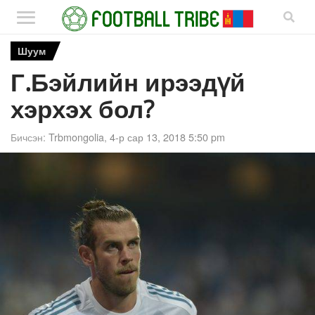
Шуум
Г.Бэйлийн ирээдүй
хэрхэх бол?
Бичсэн:
Trbmongolia
,
4-р сар 13, 2018 5:50 pm