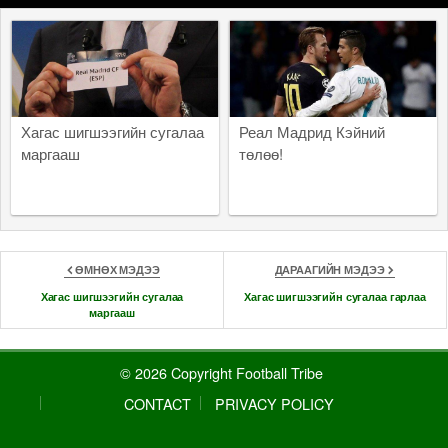
Хагас шигшээгийн сугалаа
Реал Мадрид Кэйний
маргааш
төлөө!
ӨМНӨХ МЭДЭЭ
ДАРААГИЙН МЭДЭЭ
Хагас шигшээгийн сугалаа
Хагас шигшээгийн сугалаа гарлаа
маргааш
© 2026 Copyright Football Tribe
CONTACT
PRIVACY POLICY