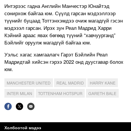
Интэрээс гадна Английн Манчестэр Юнайтэд
сонирхож байгаа юм. Сүүлд гарсан мэдээллээр
түүнийг буцаад Тоттэнхэмдээ очиж магадгүй гэсэн
мэдэээл гарсан. Ирэх зун Реал Мадрид Харри
Кэйний араас явах бөгөөд түүний “хавчуурганд”
Бэйлийг оруулж магадгүй байгаа юм.
Уэльс хагас хамгаалагч Гарэт Бэйлийн Реал
Мадридтай хийсэн гэрээ 2022 онд дуусгавар болох
юм.
MANCHESTER UNITED
REAL MADRID
HARRY KANE
INTER MILAN
TOTTENHAM HOTSPUR
GARETH BALE
Холбоотой мэдээ