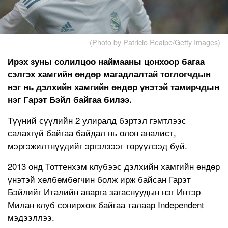
(Photo by Patricio Realpe/Getty Images)
Ирэх зуны солилцоо наймааны цонхоор багаа
сэлгэх хамгийн өндөр магадлалтай тоглогчдын
нэг нь дэлхийн хамгийн өндөр үнэтэй тамирчдын
нэг Гарэт Бэйл байгаа билээ.
Түүний сүүлийн 2 улиралд бэртэл гэмтлээс
салахгүй байгаа байдал нь олон аналист,
мэргэжилтнүүдийг эргэлзээг төрүүлээд буй.
2013 онд Тоттенхэм клубээс дэлхийн хамгийн өндөр
үнэтэй хөлбөмбөгчин болж ирж байсан Гарэт
Бэйлийг Италийн аварга загаснуудын нэг Интэр
Милан клуб сонирхож байгаа талаар Independent
мэдээллээ.