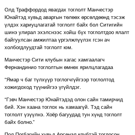
Олд Траффордод явагдах тоглолт Манчестэр
Юнайтэд хувьд аваргын төлөөх өрсөлдөөнд тэсэж
үлдэх хариуцлагатай тоглолт байх бол Ситигийн
шинэ улирал эхэлснээс хойш бүх тоглолтдоо ялалт
байгуулсан амжилтаа үргэлжлүүлэх гсэн ач
холбогдлуудтай тоглолт юм.
Манчестэр Сити клубын хагас хамгаалагч
Фернандинио тоглолтын өмнөх ярилцлагадаа
“Ямар ч баг түлхүүр тоглогчгүйгээр тоглолтод
хожигдоход түүнийгээ үгүйлдэг.
“Гэвч Манчестэр Юнайтэдэд олон сайн тамирчид
бий. Хэн хаана тоглох нь хамаагүй. Тэд сайн
тоглолт үзүүлнэ. Хоёр багуудад тун хүнд тоглолт
байх болно.”
Пол Погбагийн хувьд Арсенал клубтэй тоглосон