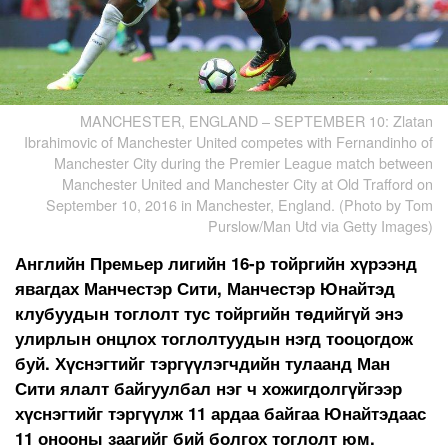
MANCHESTER, ENGLAND – SEPTEMBER 10: Zlatan
Ibrahimovic of Manchester United competes with Fernandinho of
Manchester City during the Premier League match between
Manchester United and Manchester City at Old Trafford on
September 10, 2016 in Manchester, England. (Photo by Tom
Purslow/Man Utd via Getty Images)
Английн Премьер лигийн 16-р тойргийн хүрээнд
явагдах Манчестэр Сити, Манчестэр Юнайтэд
клубуудын тоглолт тус тойргийн төдийгүй энэ
улирлын онцлох тоглолтуудын нэгд тооцогдож
буй. Хүснэгтийг тэргүүлэгчдийн тулаанд Ман
Сити ялалт байгуулбал нэг ч хожигдолгүйгээр
хүснэгтийг тэргүүлж 11 ардаа байгаа Юнайтэдаас
11 онооны заагийг бий болгох тоглолт юм.