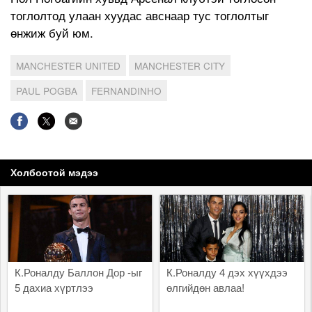
тоглолтод улаан хуудас авснаар тус тоглолтыг
өнжиж буй юм.
MANCHESTER UNITED
MANCHESTER CITY
PAUL POGBA
FERNANDINHO
Холбоотой мэдээ
К.Роналду Баллон Дор -ыг
К.Роналду 4 дэх хүүхдээ
5 дахиа хүртлээ
өлгийдөн авлаа!