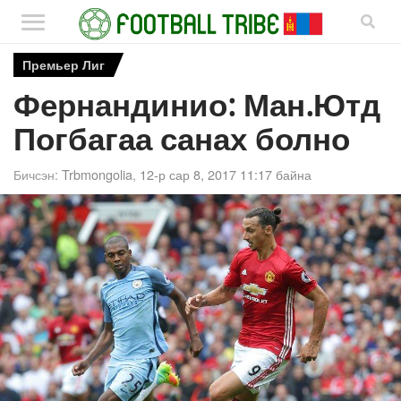
Премьер Лиг
Фернандинио: Ман.Ютд
Погбагаа санах болно
Бичсэн:
Trbmongolia
,
12-р сар 8, 2017 11:17 байна