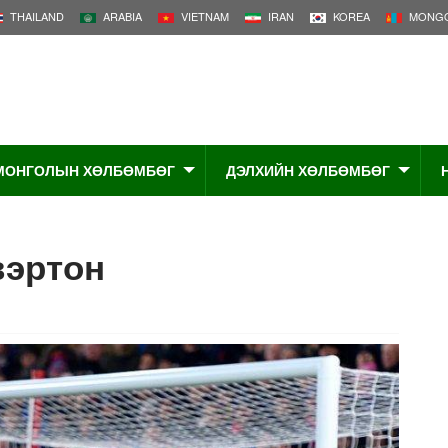
THAILAND
ARABIA
VIETNAM
IRAN
KOREA
MONGO
МОНГОЛЫН ХӨЛБӨМБӨГ
ДЭЛХИЙН ХӨЛБӨМБӨГ
вэртон