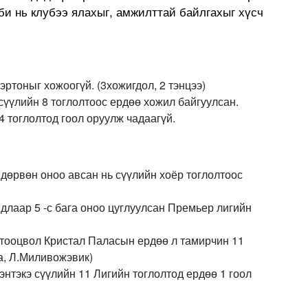
 би нь клубээ ялахыг, амжилттай байлгахыг хүсч
эртоныг хожоогүй. (3хожигдол, 2 тэнцээ)
сүүлийн 8 тоглолтоос ердөө хожил байгуулсан.
4 тоглолтод гоол оруулж чадаагүй.
дөрвөн оноо авсан нь сүүлийн хоёр тоглолтоос
длаар 5 -с бага оноо цуглуулсан Премьер лигийн
 тооцвол Кристал Паласын ердөө л тамирчин 11
а, Л.Миливожэвик)
нтэкэ сүүлийн 11 Лигийн тоглолтод ердөө 1 гоол