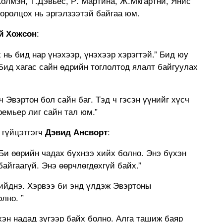
Колмэн, Т.Дэвьес, Р. Мартина, Ж.Мкгартни, Янис
оролцох нь эргэлзээтэй байгаа юм.
:
й Хожсон
 нь бид нар үнэхээр, үнэхээр хэрэгтэй.” Бид юу
Бид хагас сайн өдрийн тоглолтод ялалт байгуулах
ч Эвэртон бол сайн баг. Тэд ч гэсэн үүнийг хүсч
ремьер лиг сайн тал юм.”
 гүйцэтгэгч
:
Дэвид Ансворт
 Би өөрийн чадах бүхнээ хийх болно. Энэ бүхэн
байгаагүй. Энэ өөрчлөгдөхгүй байх.”
шийднэ. Хэрвээ би энд үлдэж Эвэртоны
лно. ”
хэн надад зүгээр байх болно. Алга ташиж баяр