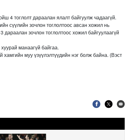
ойш 4 тоглолт дараалан ялалт байгуулж чадаагүй.
ийн сүүлийн зочлон тоглолтоос авсан хожил нь
13 дараалан зочлон тоглолтоос хожил байгуулаагүй
 хуурай манаагүй байгаа.
й хамгийн муу үзүүлэлтүүдийн нэг болж байна. (Вэст