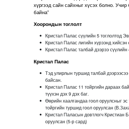
хүргээд сайн сайхныг хүсэх болно. Учир
байна”
Хоорондын тоглолт
Кристал Палас сүүлийн 5 тоглолтод Эв
Кристал Палас лигийн хүрээнд хийсэн 
Кристал Палас талбай дээрээ сүүлийн 
Кристал Палас
Тэд улирлын туршид талбай дээрээсээ 
байсан.
Кристал Палас 11 тойргийн дараах бай
түүхэн дэх 9 дэх баг.
Өөрийн хаалгандаа гоол оруулсныг эс
тойргийн туршид гоол оруулсан (В.Зах
Кристал Паласын довтлогч Кристиан Бэ
оруулсан (5-р сард)