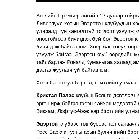
Английн Премьер лигийн 12 дугаар тойрг
Ливерпүүл хотын Эвэротон клубуудын хо
улиралд тун хангалтгүй тоглолт үзүүлж 
оноотойгоор бичигдэж буй бол Эвэртон кл
бичигдэж байгаа юм. Хоёр баг хоёул өөр
үзүүлж байгаа. Эвэртон клуб өөрсдийн м
тайлбарлаж Роналд Куманыгаа халаад ам
дасгалжуулагчгүй байгаа юм.
Хоёр баг хоёул бэртэл, гэмтлийн улмаас
клубын Бельги довтлогч К
Кристал Палас
эргэн ирж байгаа гэсэн сайхан мэдээтэй 
Викхам, Лофтус-Чээк нар бэртлийн улма
клубээс төв бүсээс гол санаачла
Эвэртон
Росс Баркли гуяны арын булчингийн бэрт