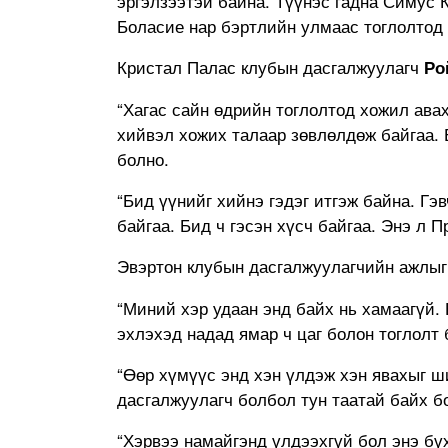
эргэлзээтэй байна. Түүнэс гадна Симус 
Боласие нар бэртлийн улмаас тоглолтод 
Кристал Палас клубын дасгалжуулагч
Ро
“Хагас сайн өдрийн тоглолтод хожил авах
хийвэл хожих талаар зөвлөлдөж байгаа. 
болно.
“Бид үүнийг хийнэ гэдэг итгэж байна. Гэв
байгаа. Бид ч гэсэн хүсч байгаа. Энэ л П
Эвэртон клубын дасгалжуулагчийн ажлыг
“Миний хэр удаан энд байх нь хамаагүй.
эхлэхэд надад ямар ч цаг болон тоглолт 
“Өөр хүмүүс энд хэн үлдэж хэн явахыг 
дасгалжуулагч болбол тун таатай байх бо
“Хэрвээ намайгэнд үлдээхгүй бол энэ бү