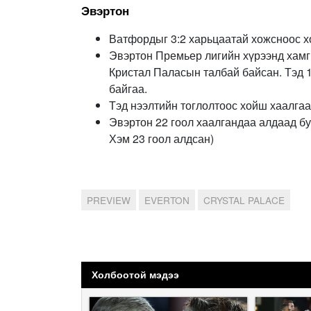
Эвэртон
Ватфордыг 3:2 харьцаатай хожсноос х
Эвэртон Премьер лигийн хүрээнд хамг
Кристал Паласын талбай байсан. Тэд 
байгаа.
Тэд нээлтийн тоглолтоос хойш хаалгаа
Эвэртон 22 гоол хаалгандаа алдаад бу
Хэм 23 гоол алдсан)
PREVIEW
EVERTON
CRYSTAL PALACE
Холбоотой мэдээ