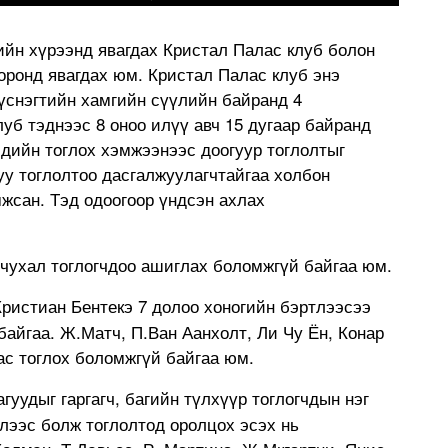
ийн хүрээнд явагдах Кристал Палас клуб болон
оронд явагдах юм. Кристал Палас клуб энэ
хүснэгтийн хамгийн сүүлийн байранд 4
уб тэднээс 8 оноо илүү авч 15 дугаар байранд
сдийн тоглох хэмжээнээс доогуур тоглолтыг
уу тоглолтоо дасгалжуулагчтайгаа холбон
жсан. Тэд одоогоор үндсэн ахлах
 чухал тоглогчдоо ашиглах боломжгүй байгаа юм.
ристиан Бентекэ 7 долоо хоногийн бэртлээсээ
байгаа. Ж.Матч, П.Ван Аанхолт, Ли Чу Ён, Конар
ас тоглох боломжгүй байгаа юм.
гуудыг гаргагч, багийн түлхүүр тоглогчдын нэг
лээс болж тоглолтод оролцох эсэх нь