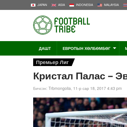
JAPAN
ASIA
INDONESIA
MALAYSIA
ДАШТ
ЕВРОПЫН ХӨЛБӨМБӨГ
Премьер Лиг
Кристал Палас – Э
Бичсэн:
Trbmongolia
,
11-р сар 18, 2017 4:43 pm