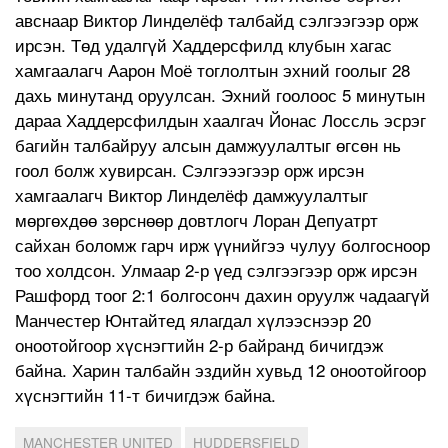
авснаар Виктор Линделёф талбайд сэлгээгээр орж
ирсэн. Төд удалгүй Хаддерсфилд клубын хагас
хамгаалагч Аарон Моё тоглолтын эхний гоолыг 28
дахь минутанд оруулсан. Эхний гоолоос 5 минутын
дараа Хаддерсфилдын хаалгач Йонас Лоссль эсрэг
багийн талбайруу алсын дамжуулалтыг өгсөн нь
гоол болж хувирсан. Сэлгэээгээр орж ирсэн
хамгаалагч Виктор Линделёф дамжуулалтыг
мөргөхдөө зөрснөөр довтлогч Лоран Депуатрт
сайхан боломж гарч ирж үүнийгээ чулуу болгосноор
тоо холдсон. Улмаар 2-р үед сэлгээгээр орж ирсэн
Рашфорд тоог 2:1 болгосонч дахин оруулж чадаагүй
Манчестер Юнтайтед ялагдал хүлээснээр 20
оноотойгоор хүснэгтийн 2-р байранд бичигдэж
байна. Харин талбайн эздийн хувьд 12 оноотойгоор
хүснэгтийн 11-т бичигдэж байна.
MANCHESTER UNITED
HUDDERSFIELD