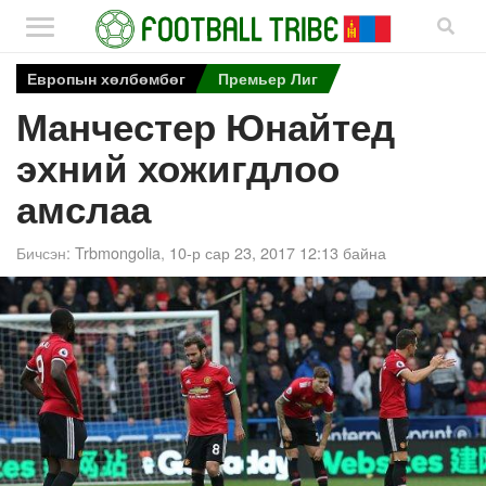
Европын хөлбөмбөг
Премьер Лиг
Манчестер Юнайтед
эхний хожигдлоо
амслаа
Бичсэн:
Trbmongolia
,
10-р сар 23, 2017 12:13 байна