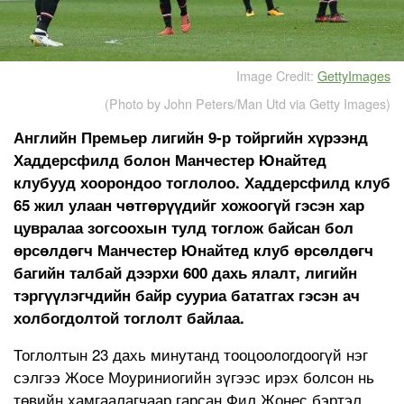
Image Credit:
GettyImages
(Photo by John Peters/Man Utd via Getty Images)
Английн Премьер лигийн 9-р тойргийн хүрээнд
Хаддерсфилд болон Манчестер Юнайтед
клубууд хоорондоо тоглолоо. Хаддерсфилд клуб
65 жил улаан чөтгөрүүдийг хожоогүй гэсэн хар
цувралаа зогсоохын тулд тоглож байсан бол
өрсөлдөгч Манчестер Юнайтед клуб өрсөлдөгч
багийн талбай дээрхи 600 дахь ялалт, лигийн
тэргүүлэгчдийн байр сууриа бататгах гэсэн ач
холбогдолтой тоглолт байлаа.
Тоглолтын 23 дахь минутанд тооцоологдоогүй нэг
сэлгээ Жосе Моуриниогийн зүгээс ирэх болсон нь
төвийн хамгаалагчаар гарсан Фил Жонес бэртэл