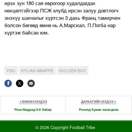
ирэх зун 180 сая еврогоор худалдагдах
нөхцөлтэйгээр ПСЖ клубд ирсэн залуу довтлогч
энэхүү шагналыг хүртсэн 3 дахь Франц тамирчин
болсон бөгөөд өмнө нь А.Марсиал, П.Погба нар
хүртэж байсан юм.
PSG
KYLIAN MBAPPE
GOLDEN BOY
ӨМНӨХ МЭДЭЭ
ДАРААГИЙН МЭДЭЭ
Реал Мадрид 3:0 Эибар
Роналд Куман халагдлаа
© 2026 Copyright Football Tribe