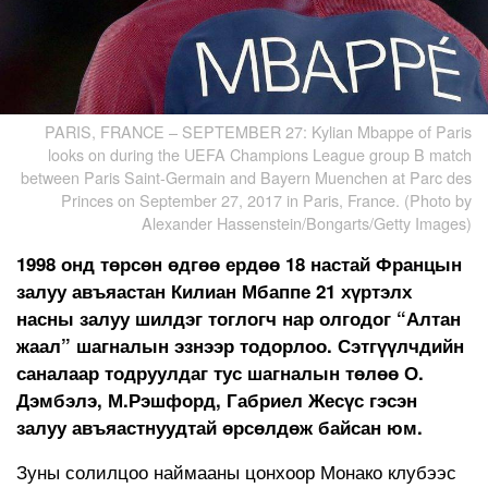
PARIS, FRANCE – SEPTEMBER 27: Kylian Mbappe of Paris
looks on during the UEFA Champions League group B match
between Paris Saint-Germain and Bayern Muenchen at Parc des
Princes on September 27, 2017 in Paris, France. (Photo by
Alexander Hassenstein/Bongarts/Getty Images)
1998 онд төрсөн өдгөө ердөө 18 настай Францын
залуу авъяастан Килиан Мбаппе 21 хүртэлх
насны залуу шилдэг тоглогч нар олгодог “Алтан
жаал” шагналын эзнээр тодорлоо. Сэтгүүлчдийн
саналаар тодруулдаг тус шагналын төлөө О.
Дэмбэлэ, М.Рэшфорд, Габриел Жесүс гэсэн
залуу авъяастнуудтай өрсөлдөж байсан юм.
Зуны солилцоо наймааны цонхоор Монако клубээс