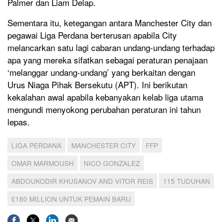
Palmer dan Liam Delap.
Sementara itu, ketegangan antara Manchester City dan
pegawai Liga Perdana berterusan apabila City
melancarkan satu lagi cabaran undang-undang terhadap
apa yang mereka sifatkan sebagai peraturan penajaan
‘melanggar undang-undang’ yang berkaitan dengan
Urus Niaga Pihak Bersekutu (APT). Ini berikutan
kekalahan awal apabila kebanyakan kelab liga utama
mengundi menyokong perubahan peraturan ini tahun
lepas.
LIGA PERDANA
MANCHESTER CITY
FFP
OMAR MARMOUSH
NICO GONZALEZ
ABDOUKODIR KHUSANOV AND VITOR REIS
115 TUDUHAN
£180 MILLION UNTUK PEMAIN BARU