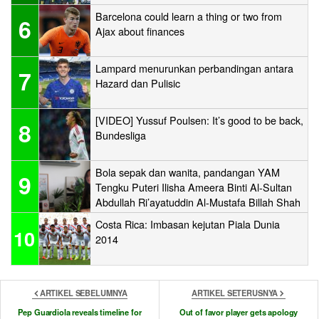
Barcelona could learn a thing or two from
6
Ajax about finances
Lampard menurunkan perbandingan antara
7
Hazard dan Pulisic
[VIDEO] Yussuf Poulsen: It’s good to be back,
8
Bundesliga
Bola sepak dan wanita, pandangan YAM
9
Tengku Puteri Ilisha Ameera Binti Al-Sultan
Abdullah Ri’ayatuddin Al-Mustafa Billah Shah
Costa Rica: Imbasan kejutan Piala Dunia
10
2014
ARTIKEL SEBELUMNYA
ARTIKEL SETERUSNYA
Pep Guardiola reveals timeline for
Out of favor player gets apology