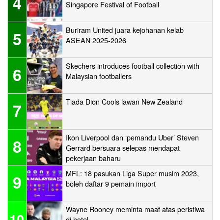
4
Singapore Festival of Football
Buriram United juara kejohanan kelab
5
ASEAN 2025-2026
Skechers introduces football collection with
6
Malaysian footballers
Tiada Dion Cools lawan New Zealand
7
Ikon Liverpool dan ‘pemandu Uber’ Steven
8
Gerrard bersuara selepas mendapat
pekerjaan baharu
MFL: 18 pasukan Liga Super musim 2023,
9
boleh daftar 9 pemain import
Wayne Rooney meminta maaf atas peristiwa
10
di hotel