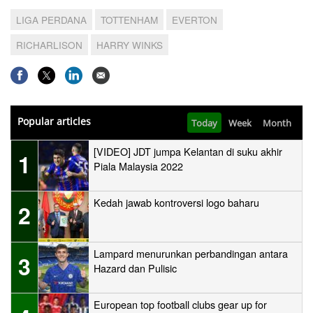
LIGA PERDANA
TOTTENHAM
EVERTON
RICHARLISON
HARRY WINKS
Popular articles
Today
Week
Month
[VIDEO] JDT jumpa Kelantan di suku akhir
1
Piala Malaysia 2022
Kedah jawab kontroversi logo baharu
2
Lampard menurunkan perbandingan antara
3
Hazard dan Pulisic
European top football clubs gear up for