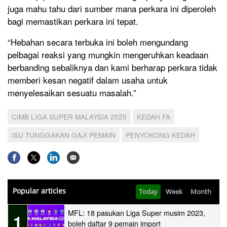
juga mahu tahu dari sumber mana perkara ini diperoleh
bagi memastikan perkara ini tepat.
“Hebahan secara terbuka ini boleh mengundang
pelbagai reaksi yang mungkin mengeruhkan keadaan
berbanding sebaliknya dan kami berharap perkara tidak
memberi kesan negatif dalam usaha untuk
menyelesaikan sesuatu masalah.”
CIMB LIGA SUPER MALAYSIA 2020
KEDAH FA
ISU TUNGGAKAN GAJI PEMAIN
PENYOKONG KEDAH
Popular articles
Today
Week
Month
MFL: 18 pasukan Liga Super musim 2023,
1
boleh daftar 9 pemain import