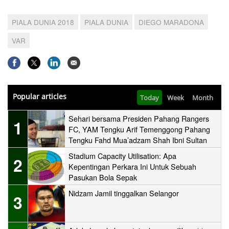
PIALA DUNIA 2018
PIALA DUNIA
DIEGO MARADONA
VAR
Popular articles
Today
Week
Month
Sehari bersama Presiden Pahang Rangers
1
FC, YAM Tengku Arif Temenggong Pahang
Tengku Fahd Mua’adzam Shah Ibni Sultan
Haji Ahmad Shah
Stadium Capacity Utilisation: Apa
2
Kepentingan Perkara Ini Untuk Sebuah
Pasukan Bola Sepak
Nidzam Jamil tinggalkan Selangor
3