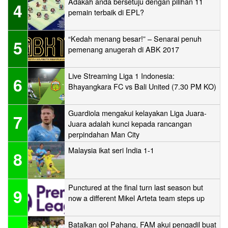
Adakah anda bersetuju dengan pilihan 11
4
pemain terbaik di EPL?
“Kedah menang besar!” – Senarai penuh
5
pemenang anugerah di ABK 2017
Live Streaming Liga 1 Indonesia:
6
Bhayangkara FC vs Bali United (7.30 PM KO)
Guardiola mengakui kelayakan Liga Juara-
7
Juara adalah kunci kepada rancangan
perpindahan Man City
Malaysia ikat seri India 1-1
8
Punctured at the final turn last season but
9
now a different Mikel Arteta team steps up
Batalkan gol Pahang, FAM akui pengadil buat