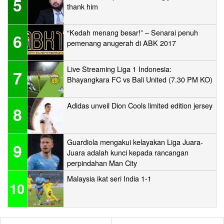
5
thank him
“Kedah menang besar!” – Senarai penuh
6
pemenang anugerah di ABK 2017
Live Streaming Liga 1 Indonesia:
7
Bhayangkara FC vs Bali United (7.30 PM KO)
Adidas unveil Dion Cools limited edition jersey
8
Guardiola mengakui kelayakan Liga Juara-
9
Juara adalah kunci kepada rancangan
perpindahan Man City
Malaysia ikat seri India 1-1
10