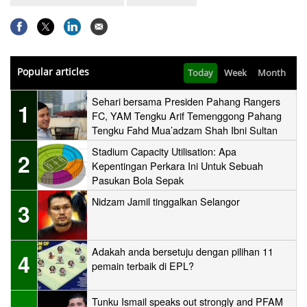
Popular articles
Today
Week
Month
Sehari bersama Presiden Pahang Rangers
1
FC, YAM Tengku Arif Temenggong Pahang
Tengku Fahd Mua’adzam Shah Ibni Sultan
Haji Ahmad Shah
Stadium Capacity Utilisation: Apa
2
Kepentingan Perkara Ini Untuk Sebuah
Pasukan Bola Sepak
Nidzam Jamil tinggalkan Selangor
3
Adakah anda bersetuju dengan pilihan 11
4
pemain terbaik di EPL?
Tunku Ismail speaks out strongly and PFAM