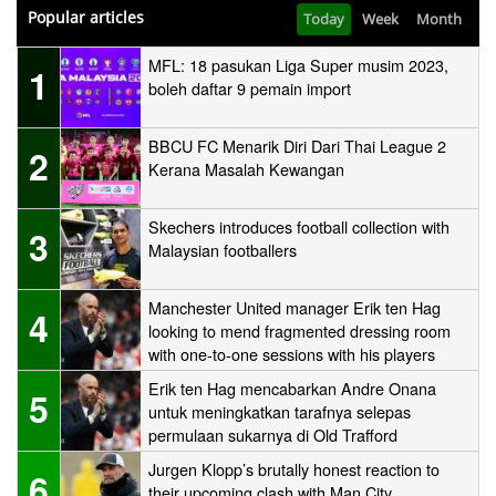
Popular articles
Today
Week
Month
MFL: 18 pasukan Liga Super musim 2023,
1
boleh daftar 9 pemain import
BBCU FC Menarik Diri Dari Thai League 2
2
Kerana Masalah Kewangan
Skechers introduces football collection with
3
Malaysian footballers
Manchester United manager Erik ten Hag
4
looking to mend fragmented dressing room
with one-to-one sessions with his players
Erik ten Hag mencabarkan Andre Onana
5
untuk meningkatkan tarafnya selepas
permulaan sukarnya di Old Trafford
Jurgen Klopp’s brutally honest reaction to
6
their upcoming clash with Man City