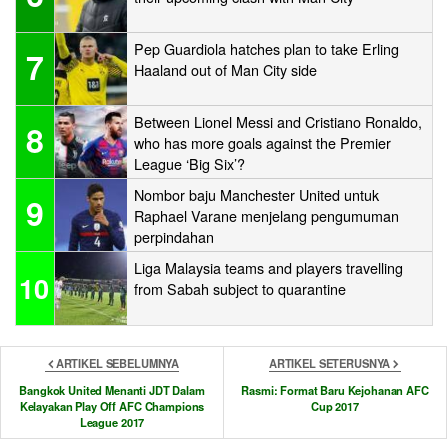
Pep Guardiola hatches plan to take Erling
7
Haaland out of Man City side
Between Lionel Messi and Cristiano Ronaldo,
8
who has more goals against the Premier
League ‘Big Six’?
Nombor baju Manchester United untuk
9
Raphael Varane menjelang pengumuman
perpindahan
Liga Malaysia teams and players travelling
10
from Sabah subject to quarantine
ARTIKEL SEBELUMNYA
ARTIKEL SETERUSNYA
Bangkok United Menanti JDT Dalam
Rasmi: Format Baru Kejohanan AFC
Kelayakan Play Off AFC Champions
Cup 2017
League 2017