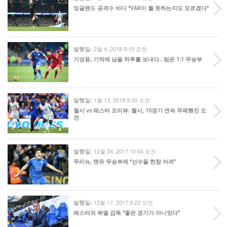
잉글랜드 공격수 바디 “VAR이 뭘 뜻하는지도 모르겠다”
2월 4, 2018 9:15 오전
발행일:
기성용, 기억에 남을 하루를 보내다.. 팀은 1:1 무승부
1월 13, 2018 9:30 오전
발행일:
첼시 vs 레스터 프리뷰: 첼시, 10경기 연속 무패행진 도
전
12월 24, 2017 10:04 오전
발행일:
무리뉴, 맨유 무승부에 “선수들 한참 어려”
12월 17, 2017 9:22 오전
발행일:
레스터의 퓌엘 감독 “좋은 경기가 아니었다”